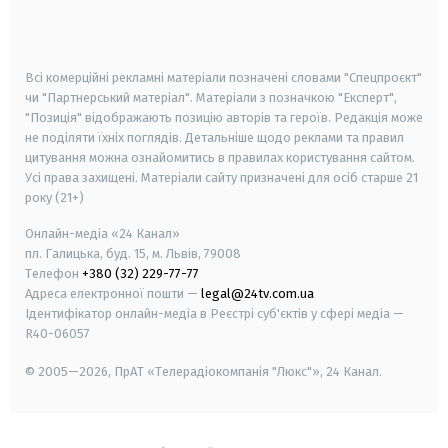
smart tv
samsung smart tv
Всі комерційні рекламні матеріали позначені словами "Спецпроєкт"
чи "Партнерський матеріал". Матеріали з позначкою "Експерт",
"Позиція" відображають позицію авторів та героїв. Редакція може
не поділяти їхніх поглядів. Детальніше щодо реклами та правил
цитування можна ознайомитись в правилах користування сайтом.
Усі права захищені.
Матеріали сайту призначені для осіб старше
21
року (21+)
Онлайн-медіа «24 Канал»
пл. Галицька, буд. 15, м. Львів, 79008
Телефон
+380 (32) 229-77-77
Адреса електронної пошти —
legal@24tv.com.ua
Ідентифікатор онлайн-медіа в Реєстрі суб'єктів у сфері медіа —
R40-06057
© 2005—2026,
ПрАТ «Телерадіокомпанія "Люкс"», 24 Канал.