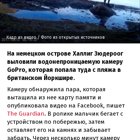
Кадр из видео
/ Фото из открытых источников
На немецком острове Халлиг Зюдероог
выловили водонепроницаемую камеру
GoPro, которая попала туда с пляжа в
британском Йоркшире.
Камеру
обнаружила
пара
,
которая
вытащила из
нее
карту
памяти
и
опубликовала
видео
на Facebook,
пишет
The Guardian
.
В
ролике
мальчик
бегает
с
устройством
по побережью
,
затем
оставляет
его на
камнях и
забывает
забрать.
Через
несколько
минут
камеру