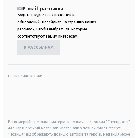
E-mail-рассылка
Будьте в курсе всех новостей и
обновлений! Перейдите на страницу наших
рассылок, чтобы выбрать те, которые
соответствуют вашим интересам.
К РАССЫЛКАМ
Наши приложения:
android
apple
smart tv
samsung smart tv
Всі комерційні рекламні матеріали позначені словами "Спецпроєкт"
чи "Партнерський матеріал". Матеріали з позначкою "Експерт",
"Позиція" відображають позицію авторів та героїв. Редакція може