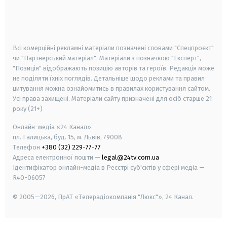
android
apple
smart tv
samsung smart tv
Всі комерційні рекламні матеріали позначені словами "Спецпроєкт"
чи "Партнерський матеріал". Матеріали з позначкою "Експерт",
"Позиція" відображають позицію авторів та героїв. Редакція може
не поділяти їхніх поглядів. Детальніше щодо реклами та правил
цитування можна ознайомитись в правилах користування сайтом.
Усі права захищені.
Матеріали сайту призначені для осіб старше
21
року (21+)
Онлайн-медіа «24 Канал»
пл. Галицька, буд. 15, м. Львів, 79008
Телефон
+380 (32) 229-77-77
Адреса електронної пошти —
legal@24tv.com.ua
Ідентифікатор онлайн-медіа в Реєстрі суб'єктів у сфері медіа —
R40-06057
© 2005—2026,
ПрАТ «Телерадіокомпанія "Люкс"», 24 Канал.