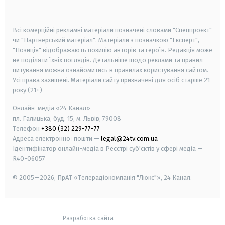
smart tv
samsung smart tv
Всі комерційні рекламні матеріали позначені словами "Спецпроєкт"
чи "Партнерський матеріал". Матеріали з позначкою "Експерт",
"Позиція" відображають позицію авторів та героїв. Редакція може
не поділяти їхніх поглядів. Детальніше щодо реклами та правил
цитування можна ознайомитись в правилах користування сайтом.
Усі права захищені.
Матеріали сайту призначені для осіб старше
21
року (21+)
Онлайн-медіа «24 Канал»
пл. Галицька, буд. 15, м. Львів, 79008
Телефон
+380 (32) 229-77-77
Адреса електронної пошти —
legal@24tv.com.ua
Ідентифікатор онлайн-медіа в Реєстрі суб'єктів у сфері медіа —
R40-06057
© 2005—2026,
ПрАТ «Телерадіокомпанія "Люкс"», 24 Канал.
Разработка сайта
-