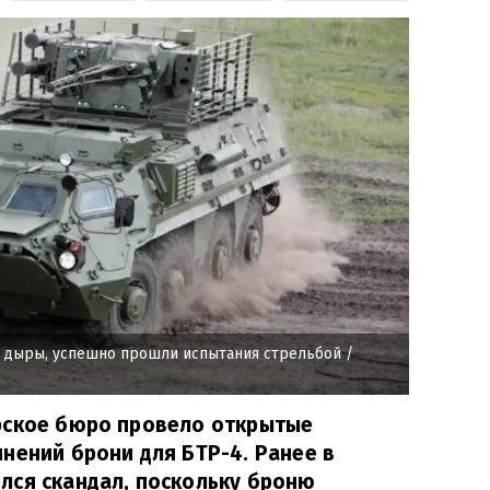
и дыры, успешно прошли испытания стрельбой
/
рское бюро провело открытые
нений брони для БТР-4. Ранее в
лся скандал, поскольку броню