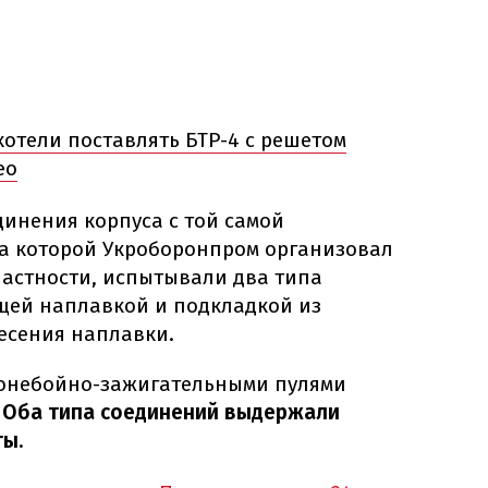
отели поставлять БТР-4 с решетом
ео
инения корпуса с той самой
за которой Укроборонпром организовал
частности, испытывали два типа
щей наплавкой и подкладкой из
есения наплавки.
ронебойно-зажигательными пулями
.
Оба типа соединений выдержали
ты
.