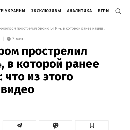
И УКРАИНЫ
ЭКСКЛЮЗИВЫ
АНАЛИТИКА
ИГРЫ
 Укроборонпром прострелил броню БТР-4, в которой ранее нашли дыры: что из этого получилось: видео 
3 мин
ром прострелил
, в которой ранее
 что из этого
 видео