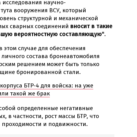
 исследования научно-
итута вооружения ВСУ, который
ровень структурной и механической
мых сварных соединений
вносит в такие
ьшую вероятностную составляющую"
.
 в этом случае для обеспечения
 личного состава бронеавтомобиля
рским решением может быть только
лщине бронированной стали.
корпуса БТР-4 для войска: на уже
или такой же брак
а собой определенные негативные
х, в частности, рост массы БТР, что
и проходимости и подвижности.