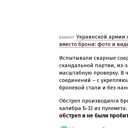
Украинской армии х
ВАЖНО!
вместо брони: фото и вид
Испытывали сварные соед
скандальной партии, из-
масштабную проверку. В 
соединений – с укрепляю
броневой стали и без нан
Обстрел производился б
калибра Б-32 из пулемета
обстрел и не были проби