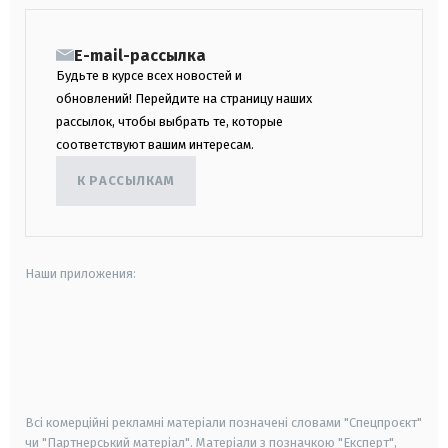
E-mail-рассылка
Будьте в курсе всех новостей и
обновлений! Перейдите на страницу наших
рассылок, чтобы выбрать те, которые
соответствуют вашим интересам.
К РАССЫЛКАМ
Наши приложения:
android
apple
smart tv
samsung smart tv
Всі комерційні рекламні матеріали позначені словами "Спецпроєкт"
чи "Партнерський матеріал". Матеріали з позначкою "Експерт",