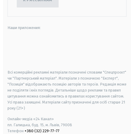
Наши приложения:
android
apple
smart tv
samsung smart tv
Всі комерційні рекламні матеріали позначені словами "Спецпроєкт"
чи "Партнерський матеріал". Матеріали з позначкою "Експерт",
"Позиція" відображають позицію авторів та героїв. Редакція може
не поділяти їхніх поглядів. Детальніше щодо реклами та правил
цитування можна ознайомитись в правилах користування сайтом.
Усі права захищені.
Матеріали сайту призначені для осіб старше
21
року (21+)
Онлайн-медіа «24 Канал»
пл. Галицька, буд. 15, м. Львів, 79008
Телефон
+380 (32) 229-77-77