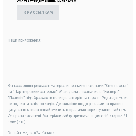
соответствуют вашим интересам.
К РАССЫЛКАМ
Наши приложения:
android
apple
smart tv
samsung smart tv
Всі комерційні рекламні матеріали позначені словами "Спецпроєкт"
чи "Партнерський матеріал". Матеріали з позначкою "Експерт",
"Позиція" відображають позицію авторів та героїв. Редакція може
не поділяти їхніх поглядів. Детальніше щодо реклами та правил
цитування можна ознайомитись в правилах користування сайтом.
Усі права захищені.
Матеріали сайту призначені для осіб старше
21
року (21+)
Онлайн-медіа «24 Канал»