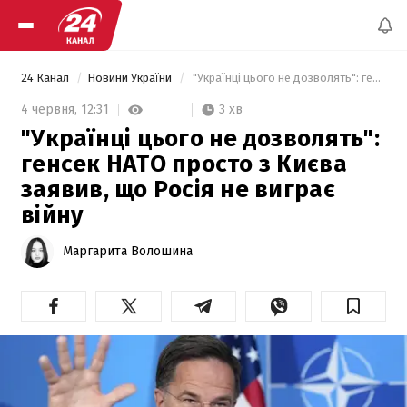
24 Канал
Новини України
 "Українці цього не дозволять": генсек НАТО просто з Києва заявив, що Росія не виграє війну 
3 хв
4 червня,
12:31
"Українці цього не дозволять":
генсек НАТО просто з Києва
заявив, що Росія не виграє
війну
Маргарита Волошина