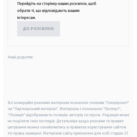
Перейдіть на сторінку наших розсилок, щоб
обрати ті, що відповідають вашим
інтересам.
ДО РОЗСИЛОК
Наші додатки:
android
apple
smart tv
samsung smart tv
Всі комерційні рекламні матеріали позначені словами "Спецпроєкт"
чи "Партнерський матеріал". Матеріали з позначкою "Експерт",
"Позиція" відображають позицію авторів та героїв. Редакція може
не поділяти їхніх поглядів. Детальніше щодо реклами та правил
цитування можна ознайомитись в правилах користування сайтом.
Усі права захищені.
Матеріали сайту призначені для осіб старше
21