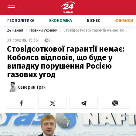
ГЕОПОЛІТИКА
ЕКОНОМІКА
БІЗНЕС
ФІНАНСИ
24 Канал
Новини України
Стовідсоткової гарантії немає: Коболєв відповів, що буде у випадку порушення Росією газових угод
31 грудня,
15:56
3
Стовідсоткової гарантії немає:
Коболєв відповів, що буде у
випадку порушення Росією
газових угод
Северин Трач