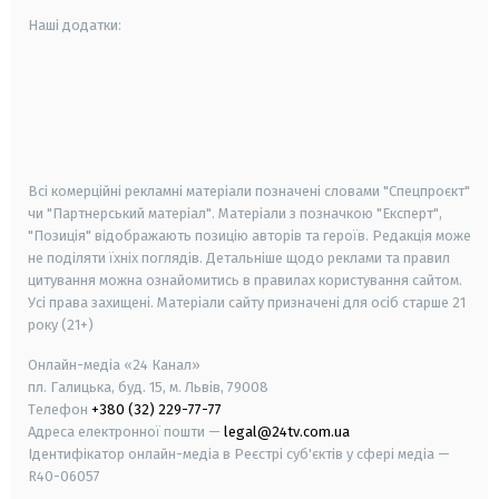
Наші додатки:
android
apple
smart tv
samsung smart tv
Всі комерційні рекламні матеріали позначені словами "Спецпроєкт"
чи "Партнерський матеріал". Матеріали з позначкою "Експерт",
"Позиція" відображають позицію авторів та героїв. Редакція може
не поділяти їхніх поглядів. Детальніше щодо реклами та правил
цитування можна ознайомитись в правилах користування сайтом.
Усі права захищені.
Матеріали сайту призначені для осіб старше
21
року (21+)
Онлайн-медіа «24 Канал»
пл. Галицька, буд. 15, м. Львів, 79008
Телефон
+380 (32) 229-77-77
Адреса електронної пошти —
legal@24tv.com.ua
Ідентифікатор онлайн-медіа в Реєстрі суб'єктів у сфері медіа —
R40-06057