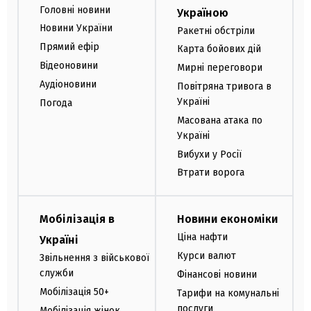
Головні новини
Україною
Новини України
Ракетні обстріли
Прямий ефір
Карта бойових дій
Відеоновини
Мирні переговори
Аудіоновини
Повітряна тривога в
Україні
Погода
Масована атака по
Україні
Вибухи у Росії
Втрати ворога
Мобілізація в
Новини економіки
Ціна нафти
Україні
Курси валют
Звільнення з військової
служби
Фінансові новини
Мобілізація 50+
Тарифи на комунальні
послуги
Мобілізація жінок