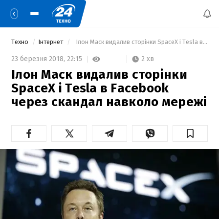
Техно
Інтернет
  Ілон Маск видалив сторінки SpaceX і Tesla в Facebook через скандал навколо мережі 
2 хв
23 березня 2018,
22:15
Ілон Маск видалив сторінки
SpaceX і Tesla в Facebook
через скандал навколо мережі