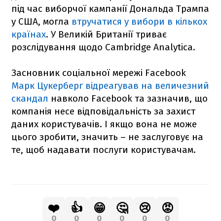
під час виборчої кампанії Дональда Трампа
у США, могла
втручатися у вибори в кількох
країнах
. У Великій Британії триває
розслідування щодо Cambridge Analytica.
Засновник соціальної мережі Facebook
Марк Цукерберг відреагував на величезний
скандал
навколо Facebook та зазначив, що
компанія несе відповідальність за захист
даних користувачів. І якщо вона не може
цього зробити, значить – не заслуговує на
те, щоб надавати послуги користувачам.
❤️
👍
😁
🤔
😢
😡
0
0
0
0
0
0