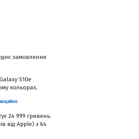
реднє замовлення
Galaxy S10e
ому кольорах.
ОФІЦІЙНО
ує 24 999 гривень.
в від Apple) з 64