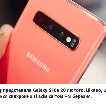
 представила Galaxy S10e 20 лютого. Цікаво, 
ться синхронно зі всім світом – 8 березня.