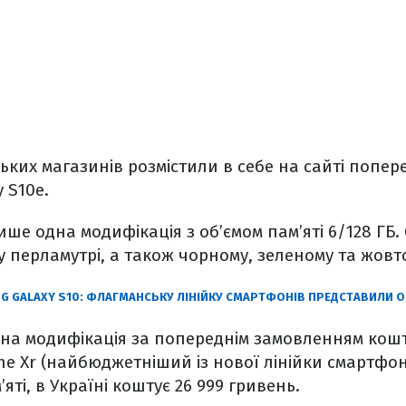
ських магазинів розмістили в себе на сайті попе
 S10e.
ше одна модифікація з об’ємом пам’яті 6/128 ГБ. 
у перламутрі, а також чорному, зеленому та жовт
G GALAXY S10: ФЛАГМАНСЬКУ ЛІНІЙКУ СМАРТФОНІВ ПРЕДСТАВИЛИ 
дина модифікація за попереднім замовленням кошт
ne Xr (найбюджетніший із нової лінійки смартфоні
яті, в Україні коштує 26 999 гривень.