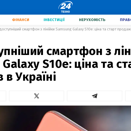
ФІНАНСИ
ІНВЕСТИЦІЇ
НЕРУХОМІСТЬ
ПРАВ
оступніший смартфон з лінійки Samsung Galaxy S10е: ціна та старт продажі
упніший смартфон з лін
Galaxy S10е: ціна та ст
 в Україні