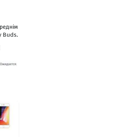
ереднім
y Buds.