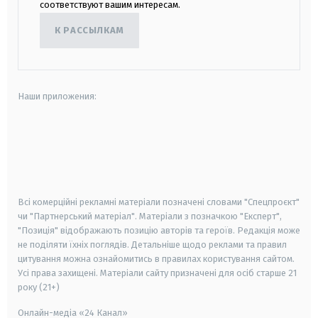
соответствуют вашим интересам.
К РАССЫЛКАМ
Наши приложения:
android
apple
smart tv
samsung smart tv
Всі комерційні рекламні матеріали позначені словами "Спецпроєкт"
чи "Партнерський матеріал". Матеріали з позначкою "Експерт",
"Позиція" відображають позицію авторів та героїв. Редакція може
не поділяти їхніх поглядів. Детальніше щодо реклами та правил
цитування можна ознайомитись в правилах користування сайтом.
Усі права захищені.
Матеріали сайту призначені для осіб старше
21
року (21+)
Онлайн-медіа «24 Канал»