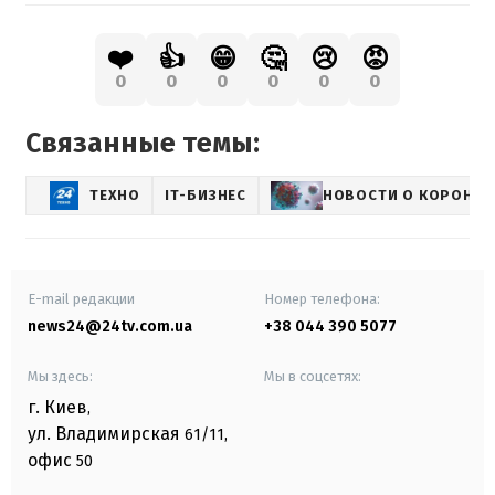
❤️
👍
😁
🤔
😢
😡
0
0
0
0
0
0
Связанные темы:
ТЕХНО
IT-БИЗНЕС
НОВОСТИ О КОРОНАВ
E-mail редакции
Номер телефона:
news24@24tv.com.ua
+38 044 390 5077
Мы здесь:
Мы в соцсетях:
г. Киев
,
ул. Владимирская
61/11,
офис
50