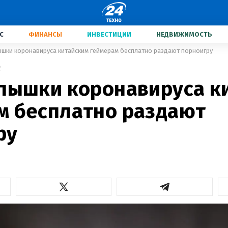
С
ФИНАНСЫ
ИНВЕСТИЦИИ
НЕДВИЖИМОСТЬ
ышки коронавируса китайским геймерам бесплатно раздают порноигру
2
спышки коронавируса к
м бесплатно раздают
ру