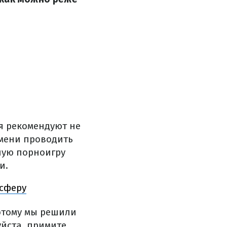
я рекомендуют не
емени проводить
ную порноигру
и.
-сферу
оэтому мы решили
уйста, примите