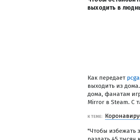
выходить в людн
Как передает
pcg
выходить из дома
дома, фанатам иг
Mirror в Steam. С
Коронавирус
К ТЕМЕ:
"Чтобы избежать 
раздать 45 тысяч 