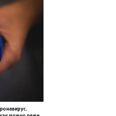
ронавирус.
 как можно реже