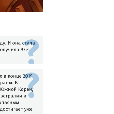
ду. И она стала
получила 97%
 в конце 2019
траны. В
, Южной Кореи,
Австралии и
 опасным
достигает уже