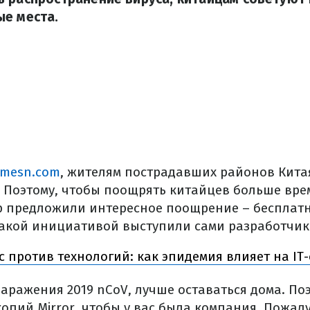
ые места.
amesn.com
, жителям пострадавших районов Кита
. Поэтому, чтобы поощрять китайцев больше вр
р предложили интересное поощрение – бесплат
 такой инициативой выступили сами разработчик
 против технологий: как эпидемия влияет на IT
заражения 2019 nCoV, лучше оставаться дома. П
копий Mirror, чтобы у вас была компания. Пожал