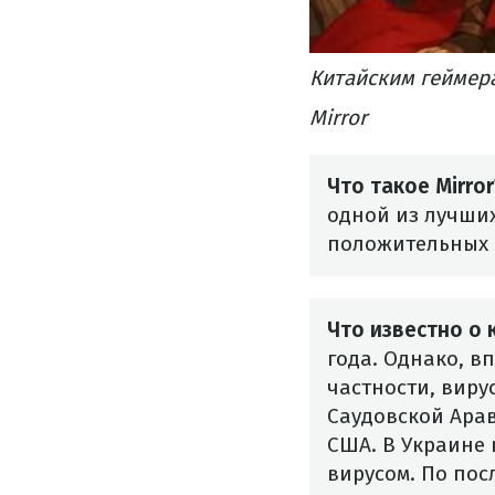
Китайским геймер
Mirror
Что такое Mirror
одной из лучших
положительных 
Что известно о
года. Однако, в
частности, виру
Саудовской Арав
США. В Украине
вирусом.
По пос