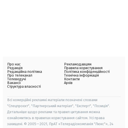
Про нас
Рекламодавцям
Редакція
Правила користування
Редакційна політика
Політика конфіденційності
Про телеканал
Технічна інформація
Телеведучі
Контакти
Вакансії
Архів
Структура власності
Всі комерційні рекламні матеріали позначені словами
"Спецпроєкт", "Партнерський матеріал", "Експерт", "Позиція".
Детальніше щодо реклами та правил цитування можна
ознайомитись в правилах користування сайтом. Усі права
захищені. © 2005—2021, ПрАТ «Телерадіокомпанія "Люкс"», 24