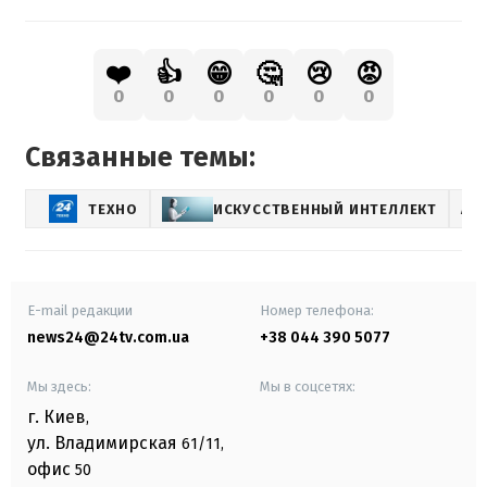
❤️
👍
😁
🤔
😢
😡
0
0
0
0
0
0
Связанные темы:
ТЕХНО
ИСКУССТВЕННЫЙ ИНТЕЛЛЕКТ
АВ
E-mail редакции
Номер телефона:
news24@24tv.com.ua
+38 044 390 5077
Мы здесь:
Мы в соцсетях:
г. Киев
,
ул. Владимирская
61/11,
офис
50