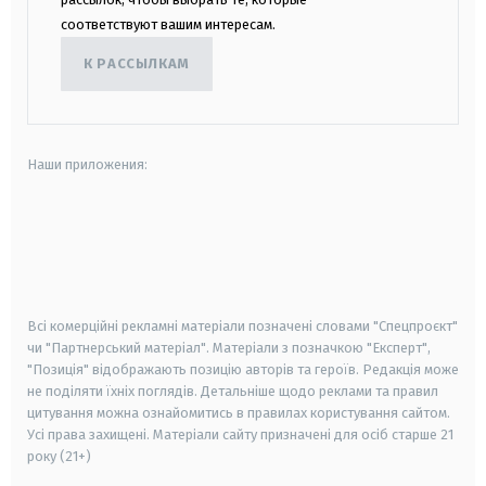
соответствуют вашим интересам.
К РАССЫЛКАМ
Наши приложения:
android
apple
smart tv
samsung smart tv
Всі комерційні рекламні матеріали позначені словами "Спецпроєкт"
чи "Партнерський матеріал". Матеріали з позначкою "Експерт",
"Позиція" відображають позицію авторів та героїв. Редакція може
не поділяти їхніх поглядів. Детальніше щодо реклами та правил
цитування можна ознайомитись в правилах користування сайтом.
Усі права захищені.
Матеріали сайту призначені для осіб старше
21
року (21+)