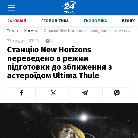
24 КАНАЛ
ГЕОПОЛІТИКА
ЕКОНОМІКА
БІЗНЕС
Техно
Космос
Станцію New Horizons переведено в режим підготовки до зближення з астероїдом Ultima Thule
27 грудня,
03:45
2
Станцію New Horizons
переведено в режим
підготовки до зближення з
астероїдом Ultima Thule