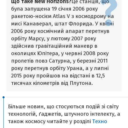
Що таке New Horizons?
Це станція, що
була запущена 19 січня 2006 року
ракетою-носієм Atlas V з космодрому на
мисі Канаверал, штат Флорида. У квітні
2006 року космічний апарат перетнув
орбіту Марсу, у лютому 2007 року
здійснив гравітаційний маневр в
околицях Юпітера, у червні 2008 року
пролетів повз Сатурна, у березні 2011
року перетнув орбіту Урана, а у липні
2015 року пройшов на відстані в 12,5
тисячах кілометрів від Плутона.
Більше новин, що стосуються подій зі світу
технологій, ґаджетів, штучного інтелекту, а
також космосу читайте у розділі
Техно