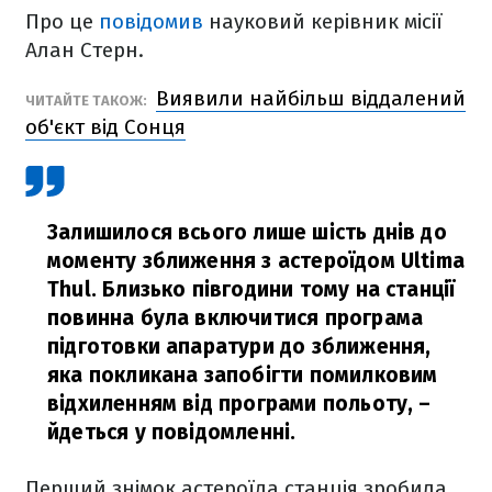
Про це
повідомив
науковий керівник місії
Алан Стерн.
Виявили найбільш віддалений
ЧИТАЙТЕ ТАКОЖ:
об'єкт від Сонця
Залишилося всього лише шість днів до
моменту зближення з астероїдом Ultima
Thul. Близько півгодини тому на станції
повинна була включитися програма
підготовки апаратури до зближення,
яка покликана запобігти помилковим
відхиленням від програми польоту,
–
йдеться у повідомленні.
Перший знімок астероїда станція зробила