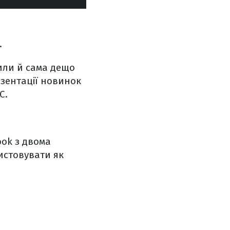
.
шили й сама дещо
езентації новинок
C.
ook з двома
истовувати як