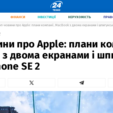
ФІНАНСИ
ІНВЕСТИЦІЇ
НЕРУХОМІСТЬ
ПРАВ
оп-новини про Apple: плани компанії, MacBook з двома екранами і шпигунськ
2
ни про Apple: плани ко
 з двома екранами і шп
hone SE 2