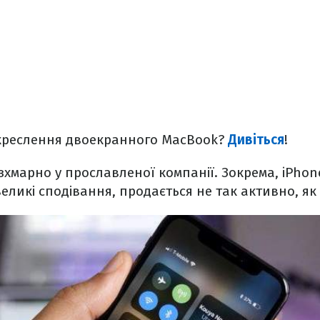
креслення двоекранного MacBook?
Дивіться
!
езхмарно у прославленої компанії. Зокрема, iPhone
еликі сподівання, продається не так активно, як