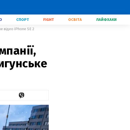
О
СПОРТ
FIGHT
ОСВІТА
ЛАЙФХАКИ
е відео iPhone SE 2
мпанії,
игунське