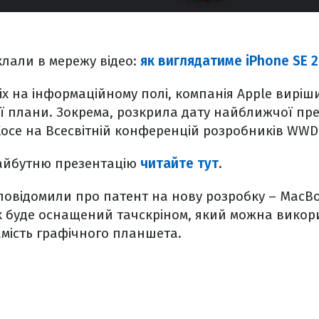
клали в мережу відео:
як виглядатиме iPhone SE 2
іх на інформаційному полі, компанія Apple вирі
ї плани. Зокрема, розкрила дату найближчої пр
Хосе на Всесвітній конференцій розробників WWD
айбутню презентацію
читайте тут
.
e повідомили про патент на нову розробку – MacB
к буде оснащений тачскріном, який можна викор
замість графічного планшета.