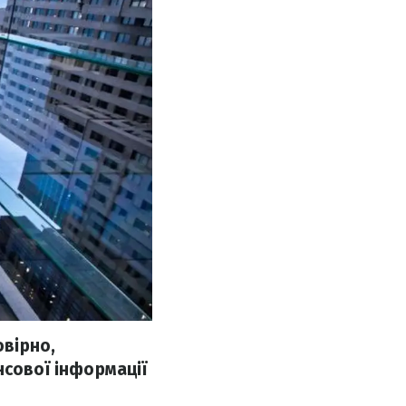
овірно,
нсової інформації