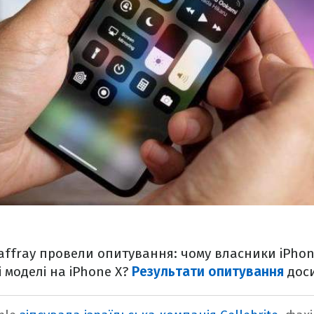
Jaffray провели опитування: чому власники iPho
і моделі на iPhone X?
Результати опитування
доси