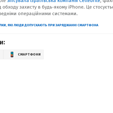
ple
зіпсувала ізраїльська компанія Cellebrite
, фах
обходу захисту в будь-якому iPhone. Це стосуєтьс
передніми операційними системами.
ЛКИ, ЯКІ ЛЮДИ ДОПУСКАЮТЬ ПРИ ЗАРЯДЖАННІ СМАРТФОНА
и:
О
СМАРТФОНИ