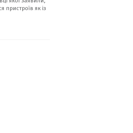
івці якої заявили,
я пристроїв як із