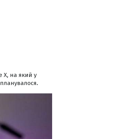
 X, на який у
 планувалося.