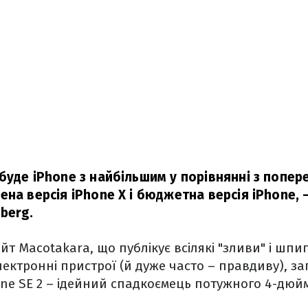
буде iPhone з найбільшим у порівнянні з попе
ена версія iPhone X і бюджетна версія iPhone, 
berg.
йт Macotakara, що публікує всілякі "зливи" і шпи
ектронні пристрої (й дуже часто – правдиву), за
one SE 2 – ідейний спадкоємець потужного 4-дю