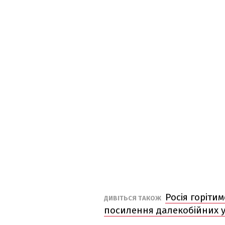
Росія горіти
ДИВІТЬСЯ ТАКОЖ
посилення далекобійних у