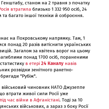
 Генштабу, станом на 2 травня з початку
осія втратила
близько 1 332 950 осіб, 24
м та багато іншої техніки й озброєння.
знає на Покровському напрямку. Там, 1
ся понад 20 разів витіснити українських
зицій. Загалом за квітень ворог на цьому
загиблими понад 1700 осіб, пораненими
 статистику
в етері
24 Каналу
навів
ьник розвідки зенітного ракетно-
 бригади "Рубіж".
й військовий чиновник НАТО Джузеппе
що втрати живої сили Росії уже
ід час війни в Афганістані
. Тоді за 10
янських військових, а зараз з боку Росії