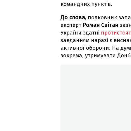
командних пунктів.
До слова,
полковник запас
експерт
Роман Світан
зазн
України здатні
протистоят
завданням наразі є висна
активної оборони. На думк
зокрема, утримувати Донба