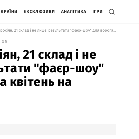
УКРАЇНИ
ЕКСКЛЮЗИВИ
АНАЛІТИКА
ІГРИ
 Мінус 50 росіян, 21 склад і не лише: результати "фаєр-шоу" для ворога за квітень на Харківщині 
3 хв
ян, 21 склад і не
ьтати "фаєр-шоу"
а квітень на