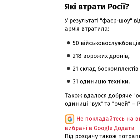
Які втрати Росії?
У результаті "фаєр-шоу" в
армія втратила:
50 військовослужбовців
218 ворожих дронів,
21 склад боєкомплектів
31 одиницю техніки.
Також вдалося добряче "ос
одиниці "вух" та "очей" – 
Не покладайтесь на ви
вибрані в Google
Додати
Під роздачу також потрап