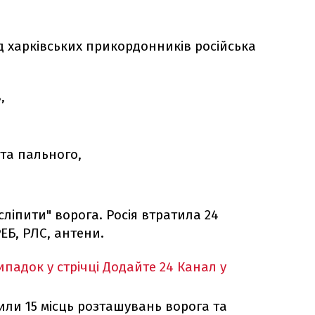
ід харківських прикордонників російська
,
 та пального,
ліпити" ворога. Росія втратила 24
РЕБ, РЛС, антени.
падок у стрічці
Додайте 24 Канал у
или 15 місць розташувань ворога та