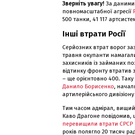
Зверніть увагу!
За даними
повномасштабної агресії
Р
500 танки, 41 117 артсисте
Інші втрати Росії
Серйозних втрат ворог за
травня окупанти намагали
захисників із займаних по
відтинку фронту втратив 
– ще орієнтовно 400. Таку
Данило Борисенко
, начал
артилерійського дивізіону
Тим часом адмірал, вищи
Каво Драгоне повідомив, 
перевищили втрати СРСР п
років полягло 20 тисяч рад