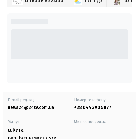
НОВИНИ УКРАЇНИ
ПОГОДА
НАТАЛ
E-mail редакції
Номер телефону:
news24@24tv.com.ua
+38 044 390 5077
Ми тут:
Ми в соцмережах:
м.Київ
,
вул. Володимирська