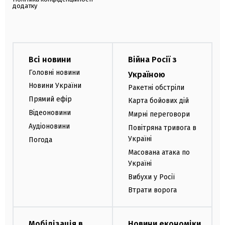
додатку
Всі новини
Війна Росії з
Головні новини
Україною
Новини України
Ракетні обстріли
Прямий ефір
Карта бойових дій
Відеоновини
Мирні переговори
Аудіоновини
Повітряна тривога в
Україні
Погода
Масована атака по
Україні
Вибухи у Росії
Втрати ворога
Мобілізація в
Новини економіки