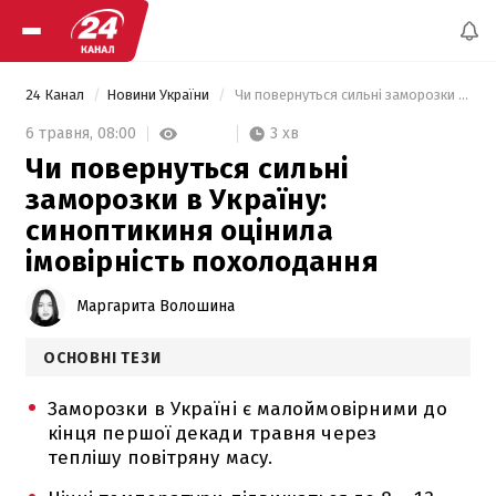
24 Канал
Новини України
 Чи повернуться сильні заморозки в Україну: синоптикиня оцінила імовірність похолодання 
3 хв
6 травня,
08:00
Чи повернуться сильні
заморозки в Україну:
синоптикиня оцінила
імовірність похолодання
Маргарита Волошина
ОСНОВНІ ТЕЗИ
Заморозки в Україні є малоймовірними до
кінця першої декади травня через
теплішу повітряну масу.