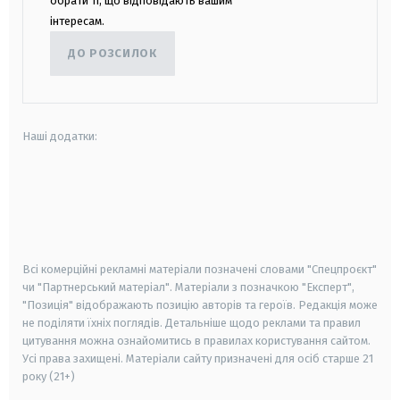
обрати ті, що відповідають вашим
інтересам.
ДО РОЗСИЛОК
Наші додатки:
android
apple
smart tv
samsung smart tv
Всі комерційні рекламні матеріали позначені словами "Спецпроєкт"
чи "Партнерський матеріал". Матеріали з позначкою "Експерт",
"Позиція" відображають позицію авторів та героїв. Редакція може
не поділяти їхніх поглядів. Детальніше щодо реклами та правил
цитування можна ознайомитись в правилах користування сайтом.
Усі права захищені.
Матеріали сайту призначені для осіб старше
21
року (21+)