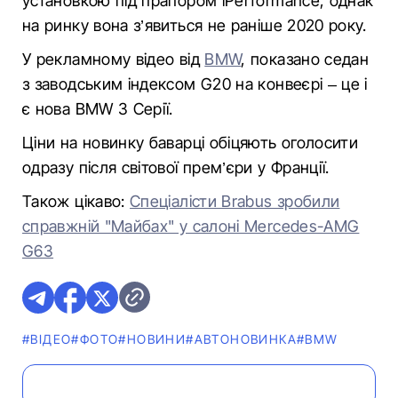
установкою під прапором iPerformance, однак
на ринку вона з’явиться не раніше 2020 року.
У рекламному відео від
BMW
, показано седан
з заводським індексом G20 на конвеєрі – це і
є нова BMW 3 Серії.
Ціни на новинку баварці обіцяють оголосити
одразу після світової прем’єри у Франції.
Також цікаво:
Спеціалісти Brabus зробили
справжній "Майбах" у салоні Mercedes-AMG
G63
#ВІДЕО
#ФОТО
#НОВИНИ
#АВТОНОВИНКА
#BMW