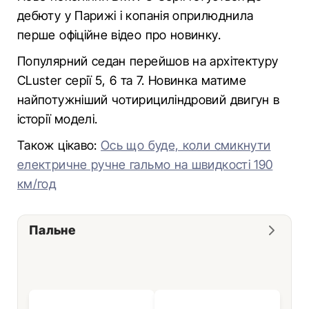
дебюту у Парижі і копанія оприлюднила
перше офіційне відео про новинку.
Популярний седан перейшов на архітектуру
CLuster серії 5, 6 та 7. Новинка матиме
найпотужніший чотирициліндровий двигун в
історії моделі.
Також цікаво:
Ось що буде, коли смикнути
електричне ручне гальмо на швидкості 190
км/год
Пальне