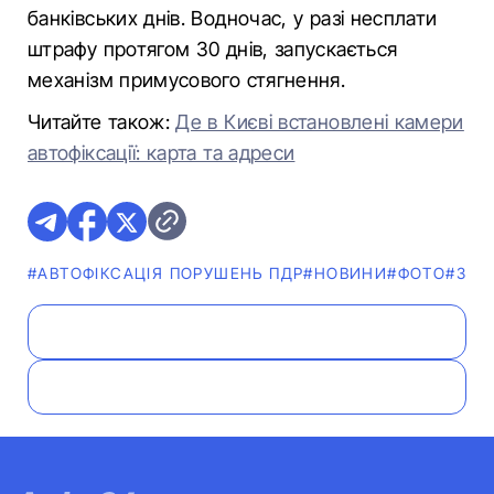
банківських днів. Водночас, у разі несплати
штрафу протягом 30 днів, запускається
механізм примусового стягнення.
Читайте також:
Де в Києві встановлені камери
автофіксації: карта та адреси
#АВТОФІКСАЦІЯ ПОРУШЕНЬ ПДР
#НОВИНИ
#ФОТО
#ЗАК