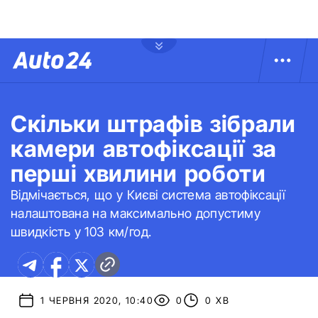
Скільки штрафів зібрали
камери автофіксації за
перші хвилини роботи
Відмічається, що у Києві система автофіксації
налаштована на максимально допустиму
швидкість у 103 км/год.
1 ЧЕРВНЯ 2020, 10:40
0
0 ХВ