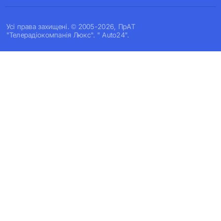
Усi права захищенi. © 2005-2026, ПрАТ
"Телерадіокомпанія Люкс". " Auto24".