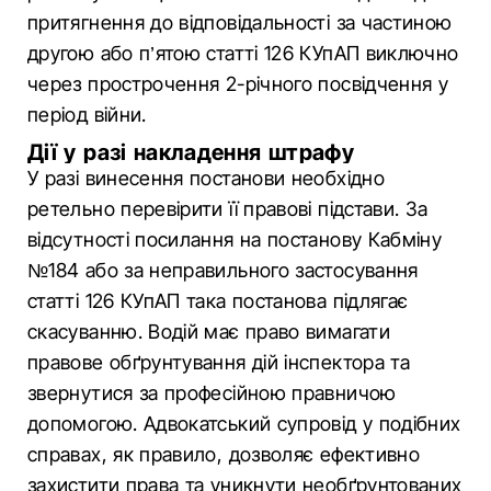
притягнення до відповідальності за частиною
другою або п’ятою статті 126 КУпАП виключно
через прострочення 2-річного посвідчення у
період війни.
Дії у разі накладення штрафу
У разі винесення постанови необхідно
ретельно перевірити її правові підстави. За
відсутності посилання на постанову Кабміну
№184 або за неправильного застосування
статті 126 КУпАП така постанова підлягає
скасуванню. Водій має право вимагати
правове обґрунтування дій інспектора та
звернутися за професійною правничою
допомогою. Адвокатський супровід у подібних
справах, як правило, дозволяє ефективно
захистити права та уникнути необґрунтованих