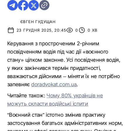
ЄВГЕН ГУДУЩАН
23 ГРУДНЯ 2025, 20:45
0
0 ХВ
Керування з простроченим 2-річним
посвідченням водія під час дії «воєнного
стану» цілком законне. Усі посвідчення водія,
у яких закінчився термін придатності,
вважаються дійсними – міняти їх не потрібно
запевняє
doradvokat.com.ua
.
Читайте також:
Чому 80% українців не
можуть скласти водійські іспити
“Воєнний стан” істотно змінив практику
застосування багатьох адміністративних норм,