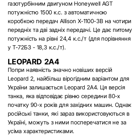
газотурбінним двигуном Honeywell AGT
потужністю 1500 к.с. з автоматичною
коробкою передач Allison X-1100-3B на чотири
передніх та дві задніх передачі. Це дає питому
потужність на рівні 24,4 к.с./т (для порівняння
у Т-72Б3 - 18,3 к.с./т).
LEOPARD 2A4
Попри наявність значно новіших версій
Leopard 2, найбільш вірогідним варіантом для
України залишається Leopard 2A4. Ця версія
танка, яка відповідає рівню середини 80-х
початку 90-х років для західних машин. Однак
російські танки, які зараз використовуються в
Україні, можуть з ними посперечатися не за
усіма характеристиками.