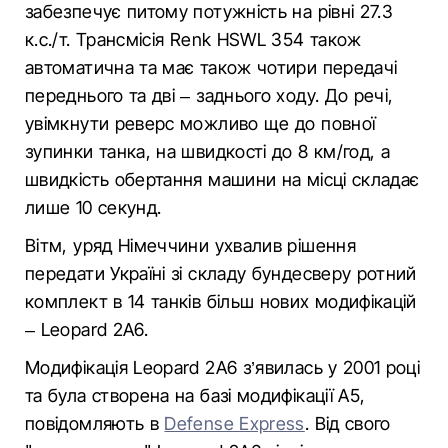
забезпечує питому потужність на рівні 27.3
к.с./т. Трансмісія Renk HSWL 354 також
автоматична та має також чотири передачі
переднього та дві – заднього ходу. До речі,
увімкнути реверс можливо ще до повної
зупинки танка, на швидкості до 8 км/год, а
швидкість обертання машини на місці складає
лише 10 секунд.
Вітм, уряд Німеччини ухвалив рішення
передати Україні зі складу бундесверу ротний
комплект в 14 танків більш нових модифікацій
– Leopard 2A6.
Модифікація Leopard 2A6 з’явилась у 2001 році
та була створена на базі модифікації А5,
повідомляють в
Defense Express
. Від свого