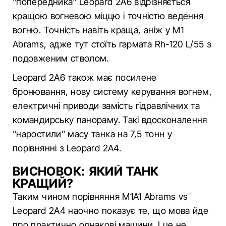
"попередника" Leopard 2A6 відрізняється
кращою вогневою міццю і точністю ведення
вогню. Точність навіть краща, аніж у M1
Abrams, адже тут стоїть гармата Rh-120 L/55 з
подовженим стволом.
Leopard 2A6 також має посилене
бронювання, нову систему керування вогнем,
електричні приводи замість гідравлічних та
командирську панораму. Такі вдосконалення
"наростили" масу танка на 7,5 тонн у
порівнянні з Leopard 2A4.
ВИСНОВОК: ЯКИЙ ТАНК
КРАЩИЙ?
Таким чином порівняння M1A1 Abrams vs
Leopard 2A4 наочно показує те, що мова йде
про практично однакові машини. І це не