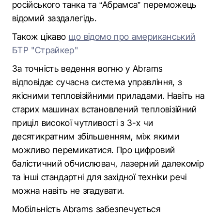
російського танка та “Абрамса” переможець
відомий заздалегідь.
Також цікаво
що відомо про американський
БТР "Страйкер"
За точність ведення вогню у Abrams
відповідає сучасна система управління, з
якісними тепловізійними приладами. Навіть на
старих машинах встановлений тепловізійний
приціл високої чутливості з 3-х чи
десятикратним збільшенням, між якими
можливо перемикатися. Про цифровий
балістичний обчислювач, лазерний далекомір
та інші стандартні для західної техніки речі
можна навіть не згадувати.
Мобільність Abrams забезпечується