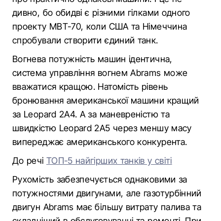
дивно, бо обидві є різними гілками одного
проекту MBT-70, коли США та Німеччина
спробували створити єдиний танк.
Вогнева потужність машин ідентична,
система управління вогнем Abrams може
вважатися кращою. Натомість рівень
бронювання американської машини кращий
за Leopard 2A4. А за маневреністю та
швидкістю Leopard 2A5 через меншу масу
випереджає американського конкурента.
До речі
ТОП-5 найгірших танків у світі
Рухомість забезпечується однаковими за
потужностями двигунами, але газотурбінний
двигун Abrams має більшу витрату палива та
складніший в обслуговуванні та ремонті. При