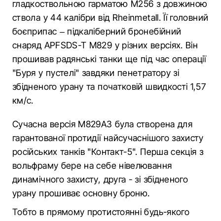
гладкоствольною гарматою M256 з довжиною
ствола у 44 калібри від Rheinmetall. Її головний
боєприпас – підкаліберний бронебійний
снаряд APFSDS-T M829 у різних версіях. Він
прошивав радянські танки ще під час операції
"Буря у пустелі" завдяки пенетратору зі
збідненого урану та початковій швидкості 1,57
км/с.
Сучасна версія M829A3 була створена для
гарантованої протидії найсучаснішого захисту
російських танків "Контакт-5". Перша секція з
вольфраму бере на себе нівелювання
динамічного захисту, друга - зі збідненого
урану прошиває основну броню.
Тобто в прямому протистоянні будь-якого