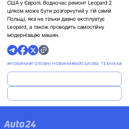
США у Європі. Водночас ремонт Leopard 2
цілком може бути розгорнутий у тій самій
Польщі, яка не тільки давно експлуатує
Leopard, а також проводить самостійну
модернізацію машин.
#НОВИНИ
#ГОЛОВНІ НОВИНИ
#ВІЙСЬКОВА ТЕХНІКА
#ФО