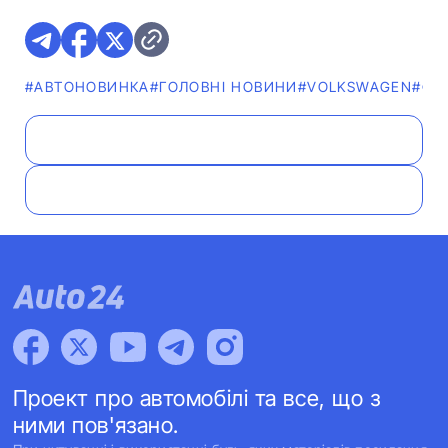
#АВТОНОВИНКА
#ГОЛОВНІ НОВИНИ
#VOLKSWAGEN
#ФО
Проект про автомобілі та все, що з
ними пов'язано.