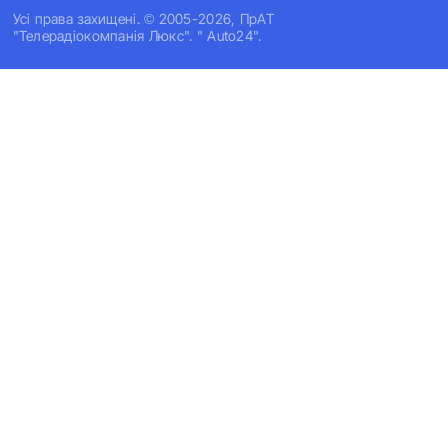
Усi права захищенi. © 2005-2026, ПрАТ
"Телерадіокомпанія Люкс". " Auto24".