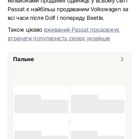
мільйонами проданих одиниць у всьому світі
Passat є найбільш продаваним Volkswagen за
всі часи після Golf і попереду Beetle.
Також цікаво
вживаний Passat продовжує
втрачати популярність серед українців
Пальне