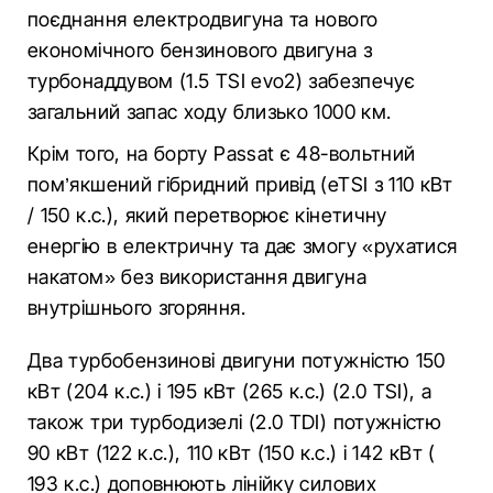
поєднання електродвигуна та нового
економічного бензинового двигуна з
турбонаддувом (1.5 TSI evo2) забезпечує
загальний запас ходу близько 1000 км.
Крім того, на борту Passat є 48-вольтний
пом’якшений гібридний привід (eTSI з 110 кВт
/ 150 к.с.), який перетворює кінетичну
енергію в електричну та дає змогу «рухатися
накатом» без використання двигуна
внутрішнього згоряння.
Два турбобензинові двигуни потужністю 150
кВт (204 к.с.) і 195 кВт (265 к.с.) (2.0 TSI), а
також три турбодизелі (2.0 TDI) потужністю
90 кВт (122 к.с.), 110 кВт (150 к.с.) і 142 кВт (
193 к.с.) доповнюють лінійку силових