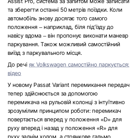
Assist Pro, система за запитом може записати
та зберегти останні 50 метрів поїздки. Коли
автомобіль знову досягає того самого
положення – наприклад, біля під’їзду до
навісу вдома – він пропонує виконати маневр
паркування. Також можливий самостійний
виїзд з паркувального місця.
До речі
як Volkswagen самостійно паркується:
відео
У новому Passat Variant перемикання передач
тепер здійснюється за допомогою
перемикача на рульовій колонці з інтуїтивно
зрозумілим принципом роботи: перемикач
повертається вперед у положення «D» для
руху вперед і назад у положення «R» для
руху заднім ходом, а стоянкове гальмо