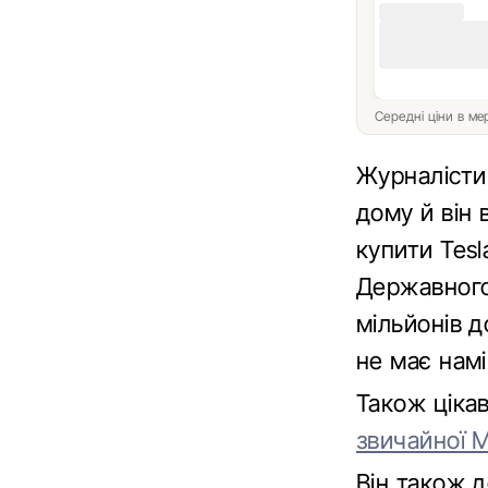
Середні ціни в м
Журналісти
дому й він 
купити Tesl
Державного
мільйонів 
не має намі
Також ціка
звичайної 
Він також 