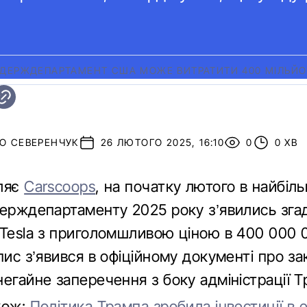
ДЕРЖДЕПАРТАМЕНТ США МОЖЕ ВИТРАТИТИ 400 МІЛЬЙОН
О СЕВЕРЕНЧУК
26 ЛЮТОГО 2025, 16:10
0
0 ХВ
ляє
Carscoops
, на початку лютого в найбіл
Держдепартаменту 2025 року з’явились зга
 Tesla з приголомшливою ціною в 400 000 
пис з’явився в офіційному документі про з
егайне заперечення з боку адміністрації Т
кож:
Політика Трампа зробила інвестиції в 