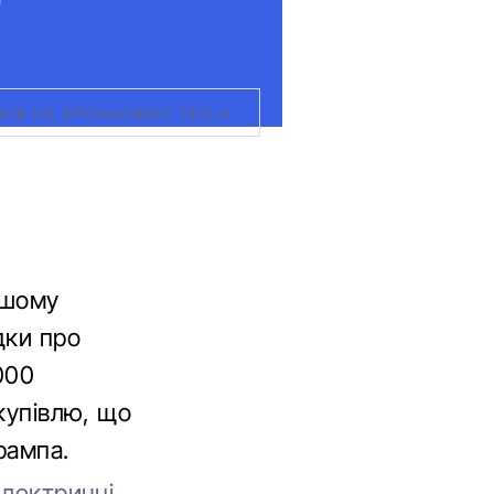
ІВ НА БРОНЬОВАНІ TESLA
ьшому
дки про
000
акупівлю, що
рампа.
електричні