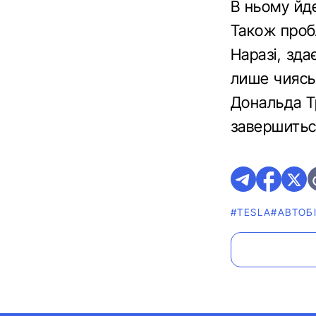
В ньому йд
Також проб
Наразі, зд
лише чиясь 
Дональда Тр
завершитьс
#TESLA
#АВТОБ