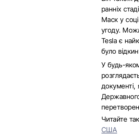
ранніх стад
Маск у соц
угоду. Мож
Tesla є на
було відкин
У будь-яком
розглядаєть
документі, 
Державного
перетворен
Читайте та
США