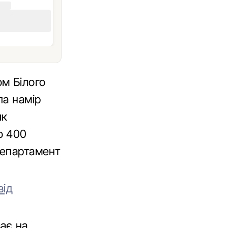
м Білого
ла намір
ик
о 400
департамент
від
ає на