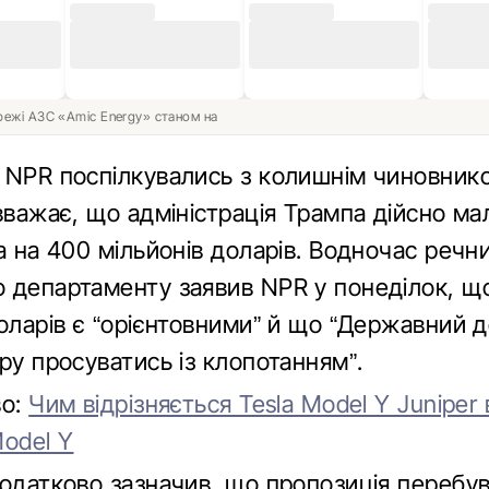
ережі АЗС «Amic Energy» станом на
 NPR поспілкувались з колишнім чиновнико
вважає, що адміністрація Трампа дійсно ма
a на 400 мільйонів доларів. Водночас речн
 департаменту заявив NPR у понеділок, щ
доларів є “орієнтовними” й що “Державний 
ру просуватись із клопотанням”.
во:
Чим відрізняється Tesla Model Y Juniper 
Model Y
додатково зазначив, що пропозиція перебув