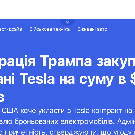
ест-драйв
Військова техніка
Вживані авто
рація Трампа заку
ні Tesla на суму в
в
ША хоче укласти з Tesla контракт на 
влю броньованих електромобілів. Адмі
 причетність, стверджуючи, що угоду 