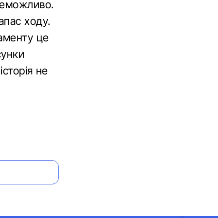
неможливо.
апас ходу.
аменту це
сунки
історія не