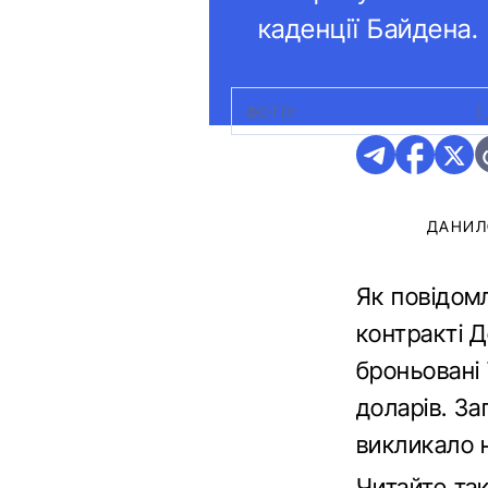
каденції Байдена.
ФОТО:
КОЛАЖ CARSCOOPS
|
ДАНИЛ
Як повідом
контракті 
броньовані
доларів. За
викликало н
Читайте та