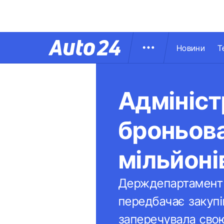
Новини
Т
Адмініст
броньова
мільйоні
Держдепартамент С
передбачає закупі
заперечувала свою