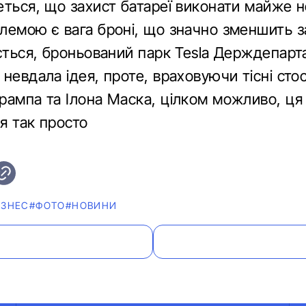
еться, що захист батареї виконати майже 
лемою є вага броні, що значно зменшить з
ається, броньований парк Tesla Держдепарт
невдала ідея, проте, враховуючи тісні сто
ампа та Ілона Маска, цілком можливо, ця 
я так просто
ІЗНЕС
#ФОТО
#НОВИНИ