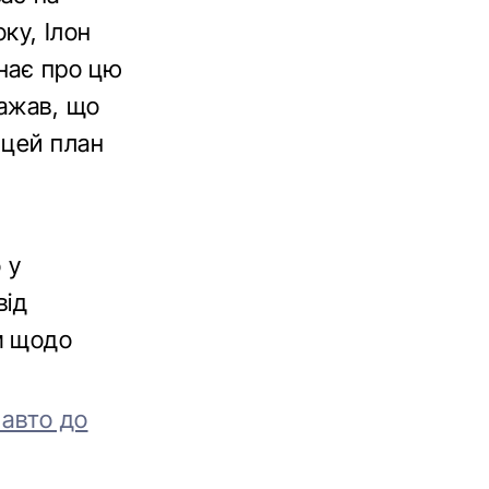
оку, Ілон
знає про цю
важав, що
 цей план
 у
від
м щодо
 авто до