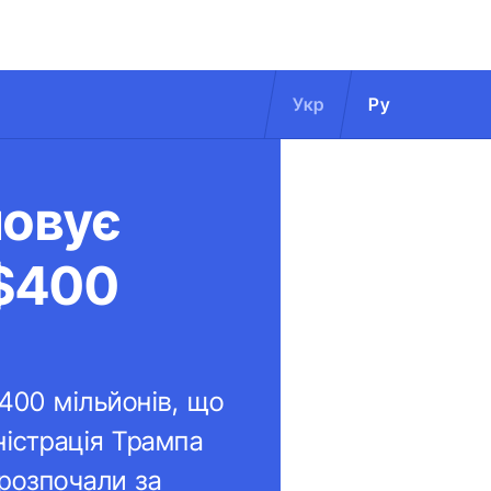
Укр
Ру
повує
 $400
400 мільйонів, що
ністрація Трампа
розпочали за