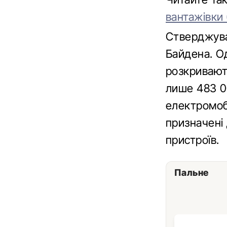
вантажівки
Стверджува
Байдена. Од
розкривают
лише 483 0
електромобі
призначені
пристроїв.
Пальне