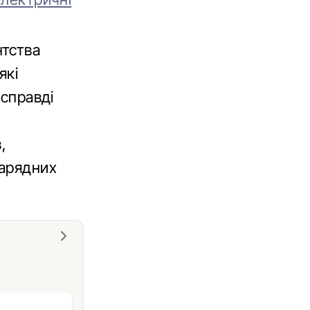
нтства
які
асправді
,
зарядних