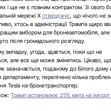
іях і ще не є повним контрактом. Зі свого б
іальній мережі X
стверджує
, що нічого не 
ливо, хтось в адміністрації Трампа щиро в
йкращим вибором для бронеавтомобіля, але
уто після громадського розгляду.
у випадку, угода, здається, поки що не
ся, але все ще може змінитись. Цікаво, що
як зазначається, поданому до Білого дому 
 департаменту, перелічено кілька пробле
ня Tesla на бронетранспортер.
кож:
Трамп встановлює 25% мита на імпорт