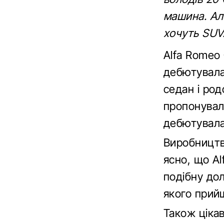
машина. Але
хочуть SUV
Alfa Romeo 
дебютувала 
седан і род
пропонувал
дебютувала
Виробництво
ясно, що A
подібну до
якого прий
Також ціка