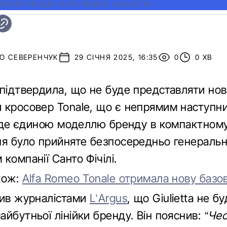
ІЙНИЙ РЕНДЕР ALFA ROMEO GIULIETTA
О СЕВЕРЕНЧУК
29 СІЧНЯ 2025, 16:35
0
0 ХВ
 підтвердила, що не буде представляти нов
 кросовер Tonale, що є непрямим наступн
 буде єдиною моделлю бренду в компактному
ня було прийняте безпосередньо генераль
компанії Санто Фічілі.
кож:
Alfa Romeo Tonale отримала нову базо
мив журналістами
L’Argus
, що Giulietta не б
йбутньої лінійки бренду. Він пояснив:
“Че