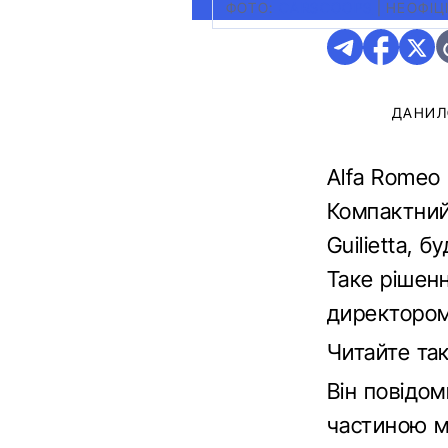
ФОТО:
CARSCOOPS
|
НЕОФІЦ
ДАНИЛ
Alfa Romeo
Компактний
Guilietta,
Таке рішен
директором 
Читайте та
Він повідо
частиною ма