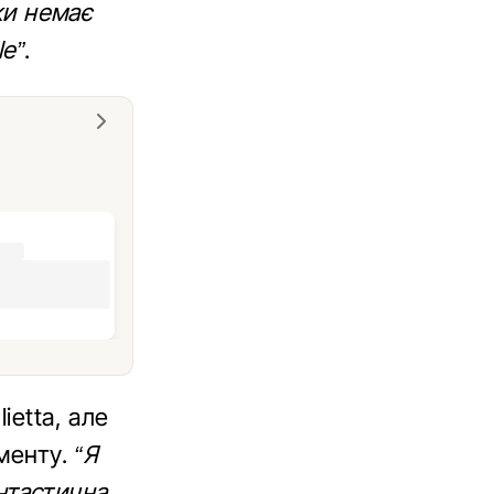
ки немає
le”
.
ietta, але
гменту.
“Я
антастична