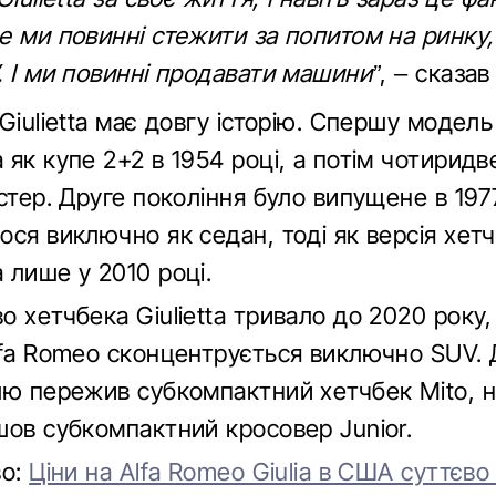
 ми повинні стежити за попитом на ринку, 
. І ми повинні продавати машини”
, – сказав 
Giulietta має довгу історію. Спершу модель
як купе 2+2 в 1954 році, а потім чотирид
стер. Друге покоління було випущене в 197
ося виключно як седан, тоді як версія хет
 лише у 2010 році.
 хетчбека Giulietta тривало до 2020 року,
lfa Romeo сконцентрується виключно SUV. 
лю пережив субкомпактний хетчбек Mito, н
шов субкомпактний кросовер Junior.
во:
Ціни на Alfa Romeo Giulia в США суттєво