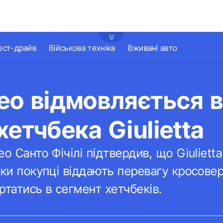
ест-драйв
Військова техніка
Вживані авто
eo відмовляється в
хетчбека Giulietta
o Санто Фічілі підтвердив, що Giuliett
ьки покупці віддають перевагу кросове
ртатись в сегмент хетчбеків.