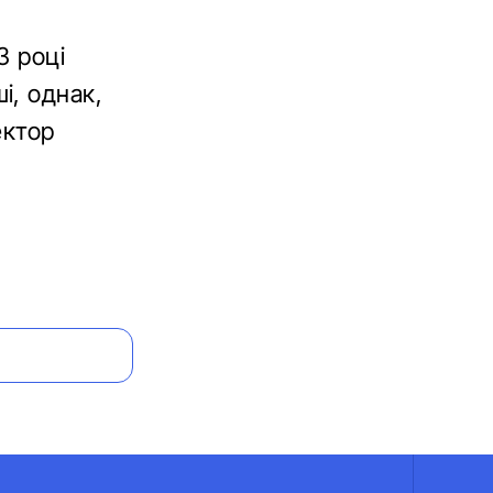
3 році
і, однак,
ектор