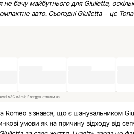
я не бачу майбутнього для Giulietta, оскіль
омпактне авто. Сьогодні Giulietta – це Tona
ережі АЗС «Amic Energy» станом на
fa Romeo зізнався, що є шанувальником Giul
инкові умови як на причину відходу від се
Giulietta за своє життя, і навіть зараз це ф