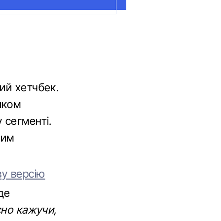
ий хетчбек.
иком
 сегменті.
ним
ву версію
уде
сно кажучи,