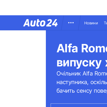
Новини
Т
Alfa Rom
випуску 
Очільник Alfa Rome
наступника, оскіл
бачить сенсу пове