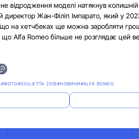
йне відродження моделі натякнув колишній
й директор Жан-Філіп Імпарато, який у 202
 що на хетчбеках ще можна заробляти грош
, що Alfa Romeo більше не розглядає цей в
А
#ФОТО
#GIULIETTA 2016
#НОВИНИ
#ALFA ROMEO