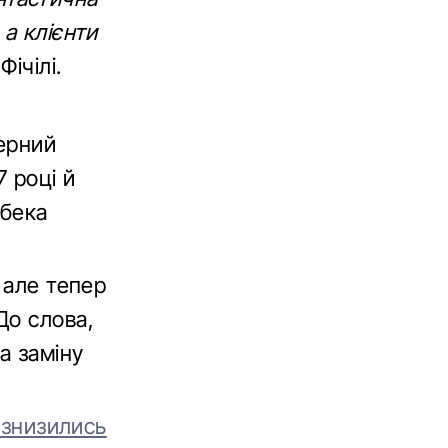
а клієнти
Фічілі.
верний
7 році й
чбека
 але тепер
До слова,
а заміну
 знизились