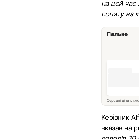
на цей час 
попиту на к
Пальне
Середні ціни в м
Керівник Al
вказав на р
володів 20 