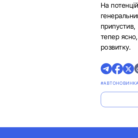
На потенці
генеральни
припустив,
тепер ясно
розвитку.
#АВТОНОВИНК