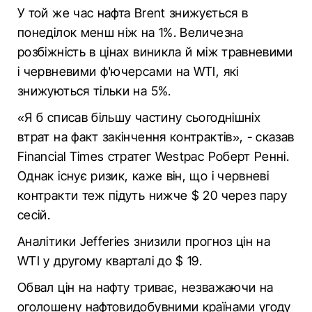
У той же час нафта Brent знижується в
понеділок менш ніж на 1%. Величезна
розбіжність в цінах виникла й між травневими
і червневими ф'ючерсами на WTI, які
знижуються тільки на 5%.
«Я б списав більшу частину сьогоднішніх
втрат на факт закінчення контрактів», - сказав
Financial Times стратег Westpac Роберт Ренні.
Однак існує ризик, каже він, що і червневі
контракти теж підуть нижче $ 20 через пару
сесій.
Аналітики Jefferies знизили прогноз цін на
WTI у другому кварталі до $ 19.
Обвал цін на нафту триває, незважаючи на
оголошену нафтовидобувними країнами угоду