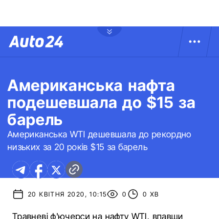
Американська нафта
подешевшала до $15 за
барель
Американська WTI дешевшала до рекордно
низьких за 20 років $15 за барель
20 КВІТНЯ 2020, 10:15
0
0 ХВ
Травневі ф'ючерси на нафту WTI, впавши