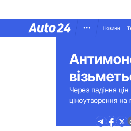
Новини
Т
Антимон
візьметь
Через падіння цін
ціноутворення на