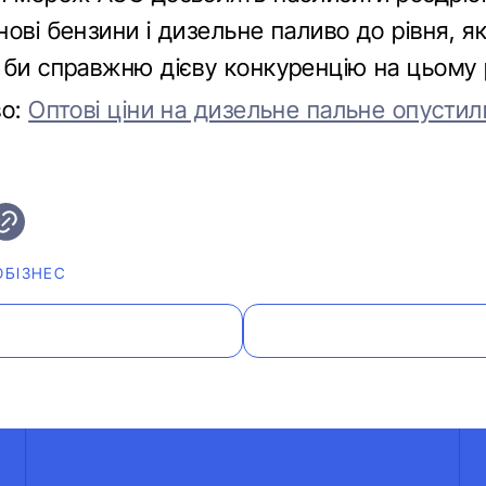
ові бензини і дизельне паливо до рівня, я
 би справжню дієву конкуренцію на цьому 
во:
Оптові ціни на дизельне пальне опустил
ОБІЗНЕС