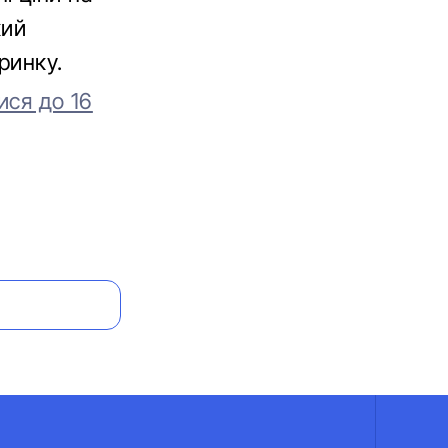
кий
ринку.
ися до 16