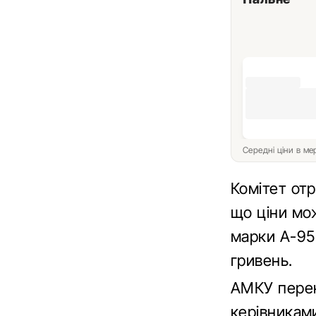
Середні ціни в м
Комітет отр
що ціни мо
марки А-95
гривень.
АМКУ переко
керівникам