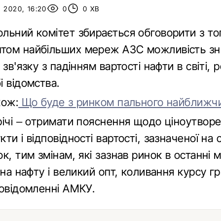
 2020, 16:20
0
0 ХВ
льний комітет збирається обговорити з то
ом найбільших мереж АЗС можливість зн
 зв'язку з падінням вартості нафти в світі, 
 відомства.
кож:
Що буде з ринком пального найближч
річі – отримати пояснення щодо ціноутвор
ти і відповідності вартості, зазначеної на 
к, тим змінам, які зазнав ринок в останні мі
 на нафту і великий опт, коливання курсу гри
повідомленні АМКУ.