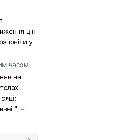
п-
иження цін
розповіли у
им часом
ення на
стелах
сяці:
вні ", –