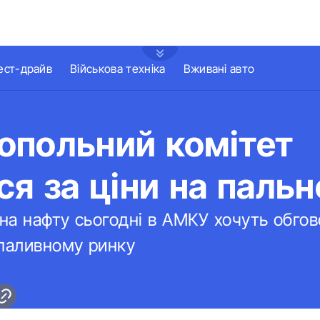
ест-драйв
Військова техніка
Вживані авто
опольний комітет
ся за ціни на пальн
 на нафту сьогодні в АМКУ хочуть обго
 паливному ринку