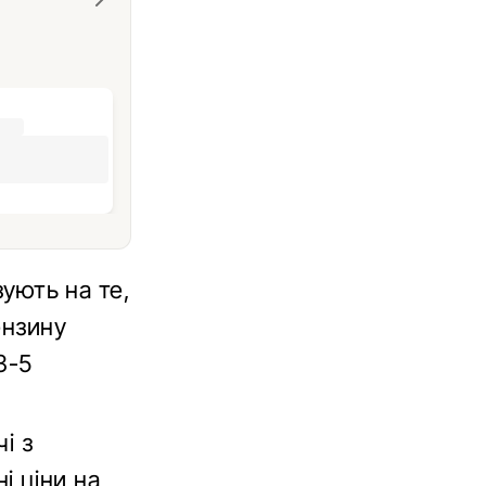
зують на те,
ензину
3-5
і з
і ціни на