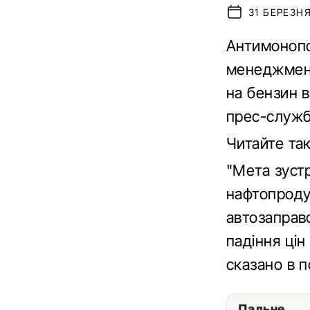
31 БЕРЕЗНЯ
Антимонопо
менеджмент
на бензин в
прес-службі
Читайте та
"Мета зуст
нафтопродук
автозаправо
падіння цін
сказано в 
Пальне