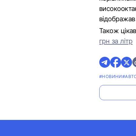
високооктан
відображав
Також ціка
грн за літр
#НОВИНИ
#АВТ