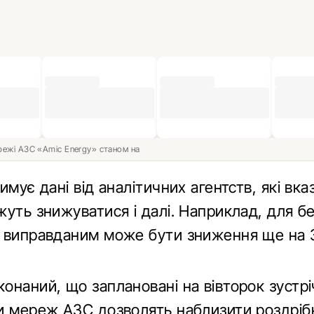
ережі АЗС «Amic Energy» станом на
имує дані від аналітичних агентств, які вка
жуть знижуватися і далі. Наприклад, для б
 виправданим може бути зниження ще на 
наний, що заплановані на вівторок зустріч
и мереж АЗС дозволять наблизити роздрібн