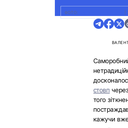
ФОТО:
СКРИНШОТ АВТО24
|
ВАЛЕН
Саморобний 
нетрадиційн
досконалост
стовп
через
того зіткне
постраждав,
кажучи вже