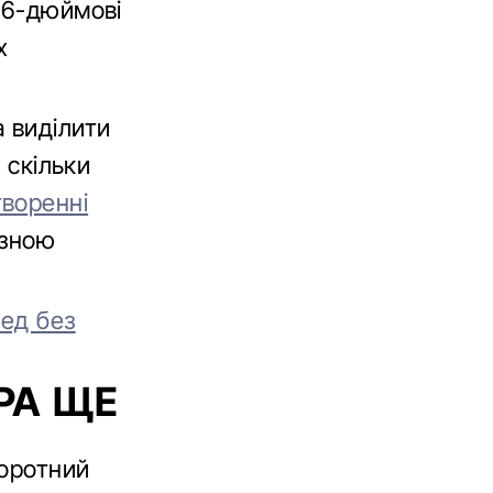
46-дюймові
х
 виділити
 скільки
творенні
езною
пед без
РА ЩЕ
оротний