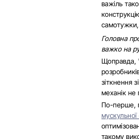
важіль так
конструкці
самотужки, 
Головна про
важко на ру
Щоправда, 
розробників
зіткнення з
механік не
По-перше, 
мускульної
оптимізова
такому вик