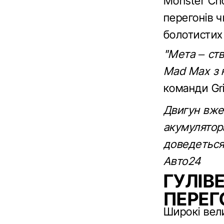
Monster Cho
перегонів 
болотистих 
"Мета – ст
Mad Max з 
команди Gr
Двигун вже 
акумулятора
доведеться
Авто24
ГУЛІВ
ПЕРЕГ
Широкі вели