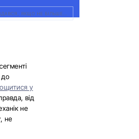
АВСЯ, ЯКЩО НЕ БІЛЬШЕ...
 сегменті
 до
ющитися у
равда, від
еханік не
, не