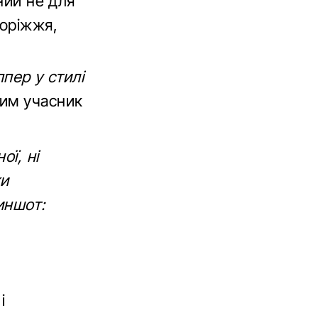
ний не для
доріжжя,
пер у стилі
ним учасник
ої, ні
ки
иншот:
і