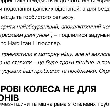
pper така швидкість ні до чого. Він створе
чи подолання далеких відстаней, а для без
місць та горбистого рельєфу.
ворити найабсурдніший, апокаліптичний чоп
красивим двигуном"
, – поділилися задума
ind Hard Ітан Шлюсслер.
примостили в моторну нішу, але ні вихлопн
 не ставили – це буде трохи пізніше, а по
 усувати інші проблеми та проблемки. Скр
ЕРОВІ КОЛЕСА НЕ ДЛЯ
ОНІВ
чезні шини та міцна рама зі сталевих труб 