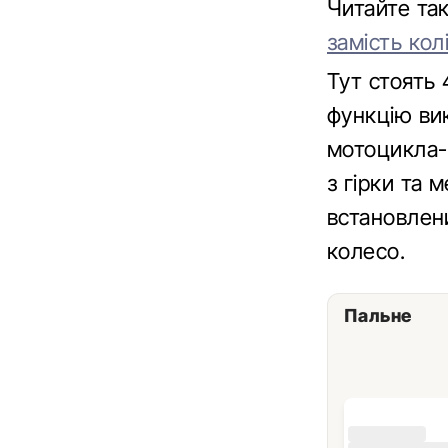
Читайте т
замість кол
Тут стоять
функцію ви
мотоцикла-
з гірки та 
встановлен
колесо.
Пальне