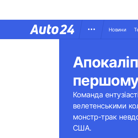
Новини
Т
Апокаліп
першому 
Команда ентузіаст
велетенськими ко
монстр-трак невдо
США.