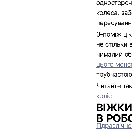
односторон
колеса, заб
пересуванн
З-поміж ці
не стільки 
чималий об
цього монс
трубчастою
Читайте т
коліс
ВІЖКИ
В РОБ
Гідравлічн