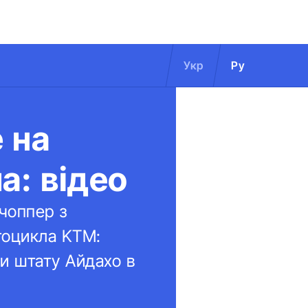
Укр
Ру
 на
а: відео
 чоппер з
тоцикла KTM:
и штату Айдахо в