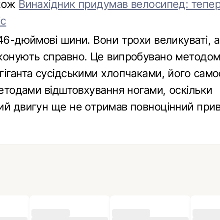
акож
Винахідник придумав велосипед: тепер
іс
 46-дюймові шини. Вони трохи великуваті, 
конують справно. Це випробувано методо
гіганта сусідськими хлопчаками, його сам
методами відштовхування ногами, оскільки
ий двигун ще не отримав повноцінний прив