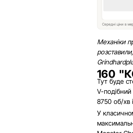
Середні ціни в м
Механіки п
роз
ставили,
Grindhardpl
160 "
Тут буде с
V-подібний 
8750 об/хв 
У класичном
максимальн