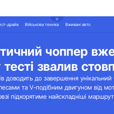
ест-драйв
Військова техніка
Вживані авто
тичний чоппер вже
тесті звалив стовп
ів доводить до завершення унікальний
лесами та V-подібним двигуном від мо
взі підкорятиме найскладніші маршрут