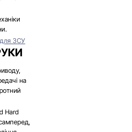
еханіки
ни.
 для ЗСУ
РУКИ
риводу,
едачі на
оротний
d Hard
асамперед,