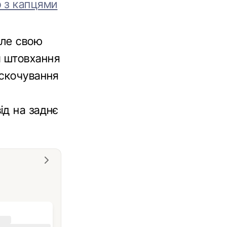
 з капцями
але свою
м штовхання
оскочування
ід на заднє