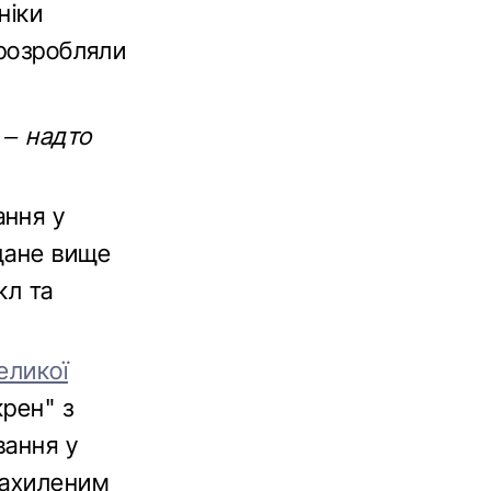
ніки
 розробляли
 – надто
ання у
адане вище
кл та
еликої
крен" з
вання у
нахиленим