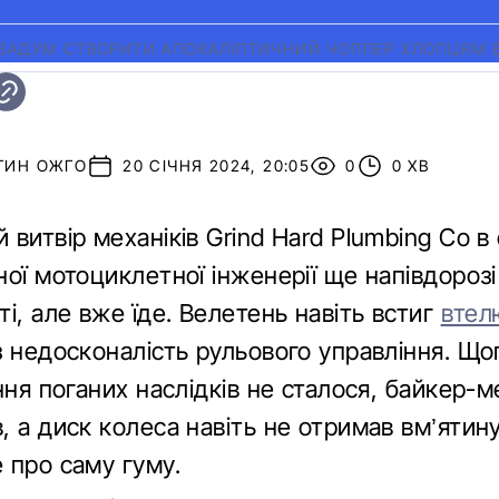
ЗАДУМ СТВОРИТИ АПОКАЛІПТИЧНИЙ ЧОППЕР ХЛОПЦЯМ ВД
ТИН ОЖГО
20 СІЧНЯ 2024, 20:05
0
0 ХВ
витвір механіків Grind Hard Plumbing Co в
ої мотоциклетної інженерії ще напівдорозі
і, але вже їде. Велетень навіть встиг
втел
 недосконалість рульового управління. Щоп
ння поганих наслідків не сталося, байкер-м
 а диск колеса навіть не отримав вм’ятину
 про саму гуму.