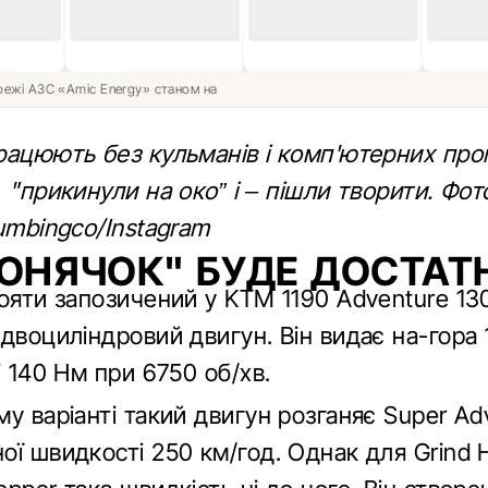
ережі АЗС «Amic Energy» станом на
рацюють без кульманів і комп'ютерних про
 "прикинули на око” і – пішли творити. Фот
umbingco/Instagram
КОНЯЧОК" БУДЕ ДОСТАТ
тояти запозичений у KTM 1190 Adventure 13
двоциліндровий двигун. Він видає на-гора 1
і 140 Нм при 6750 об/хв.
у варіанті такий двигун розганяє Super Ad
ої швидкості 250 км/год. Однак для Grind 