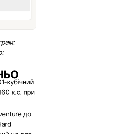
грам:
о:
НЬО
01-кубічний
60 к.с. при
venture до
Hard