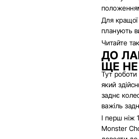
положення
Для кращої 
планують в
Читайте т
ДО ЛА
ЩЕ НЕ
Тут роботи
який здійс
заднє коле
важіль задн
І перш ніж 
Monster Ch