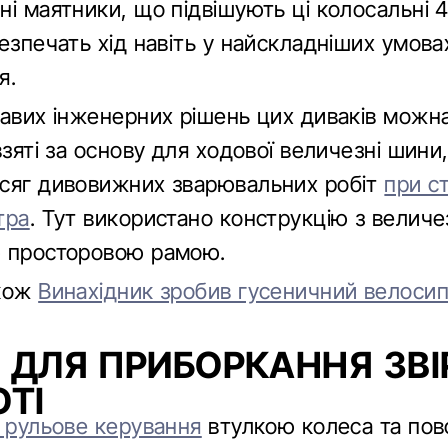
ні маятники, що підвішують ці колосальні 
езпечать хід навіть у найскладніших умова
я.
кавих інженерних рішень цих диваків можна
взяті за основу для ходової величезні шини,
сяг дивовижних зварювальних робіт
при с
тра
. Тут використано конструкцію з велич
 просторовою рамою.
акож
Винахідник зробив гусеничний велоси
 ДЛЯ ПРИБОРКАННЯ ЗВІ
ОТІ
е рульове керування
втулкою колеса та пов