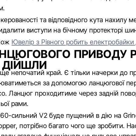
м.
керованості та відповідного кута нахилу м
идалити виступи на бічному протекторі ши
акож
Ювелір з Рівного робить електробайки
НЦЮГОВОГО ПРИВОДУ 
 ДІЙШЛИ
 ще непочатий край. Є тільки начерки до п
нюватиметься за допомогою ланцюгової пер
со. Ланцюг проходитиме через задній пов
ьої рами.
160-сильний V2 буде пущений в дію на Grin
opper, потрібно багато чого ще зробити. Н