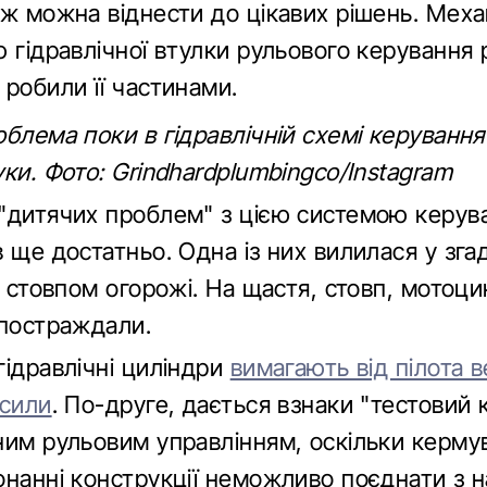
ож можна віднести до цікавих рішень. Меха
ю гідравлічної втулки рульового керування
робили її частинами.
блема поки в гідравлічній схемі керування
ки. Фото: Grindhardplumbingco/Instagram
"дитячих проблем" з цією системою керув
 ще достатньо. Одна із них вилилася у зг
і стовпом огорожі. На щастя, стовп, мотоци
 постраждали.
гідравлічні циліндри
вимагають від пілота в
 сили
. По-друге, дається взнаки "тестовий 
ним рульовим управлінням, оскільки керму
онанні конструкції неможливо поєднати з 