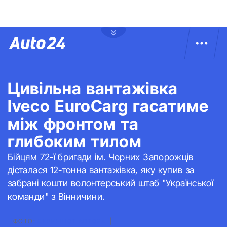
Цивільна вантажівка
Iveco EuroCarg гасатиме
між фронтом та
глибоким тилом
Бійцям 72-ї бригади ім. Чорних Запорожців
дісталася 12-тонна вантажівка, яку купив за
забрані кошти волонтерський штаб "Української
команди" з Вінничини.
ФОТО:
СКРИНШОТ АВТО24
|