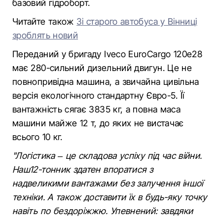
базовий гідроборт.
Читайте також
Зі старого автобуса у Вінниці
зроблять новий
Переданий у бригаду Iveco EuroCargo 120е28
має 280-сильний дизельний двигун. Це не
повнопривідна машина, а звичайна цивільна
версія екологічного стандартну Євро-5. Її
вантажність сягає 3835 кг, а повна маса
машини майже 12 т, до яких не вистачає
всього 10 кг.
"Логістика – це складова успіху під час війни.
Наш12-тонник здатен впоратися з
надвеликими вантажами без залучення іншої
техніки. А також доставити їх в будь-яку точку
навіть по бездоріжжю. Упевнений: завдяки