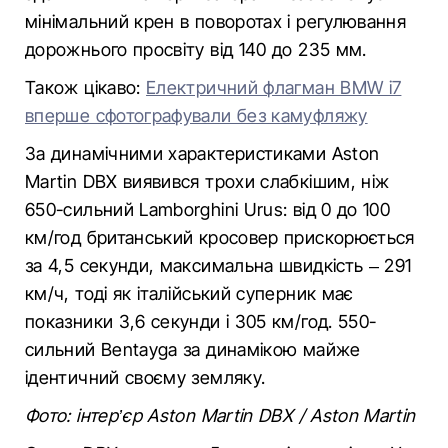
мінімальний крен в поворотах і регулювання
дорожнього просвіту від 140 до 235 мм.
Також цікаво:
Електричний флагман BMW i7
вперше сфотографували без камуфляжу
За динамічними характеристиками Aston
Martin DBX виявився трохи слабкішим, ніж
650-сильний Lamborghini Urus: від 0 до 100
км/год британський кросовер прискорюється
за 4,5 секунди, максимальна швидкість – 291
км/ч, тоді як італійський суперник має
показники 3,6 секунди і 305 км/год. 550-
сильний Bentayga за динамікою майже
ідентичний своєму земляку.
Фото: інтер’єр Aston Martin DBX / Aston Martin