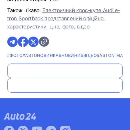
Також цікаво:
Електричний крос-купе Audi e-
tron Sportback представлений офіційно:
характеристики, ціна, фото, відео
#ФОТО
#АВТОНОВИНКА
#НОВИНИ
#ВІДЕО
#ASTON MART