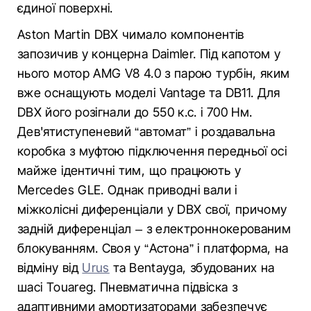
єдиної поверхні.
Aston Martin DBX чимало компонентів
запозичив у концерна Daimler. Під капотом у
нього мотор AMG V8 4.0 з парою турбін, яким
вже оснащують моделі Vantage та DB11. Для
DBX його розігнали до 550 к.с. і 700 Нм.
Дев'ятиступеневий “автомат” і роздавальна
коробка з муфтою підключення передньої осі
майже ідентичні тим, що працюють у
Mercedes GLE. Однак приводні вали і
міжколісні диференціали у DBX свої, причому
задній диференціал – з електроннокерованим
блокуванням. Своя у “Астона” і платформа, на
відміну від
Urus
та Bentayga, збудованих на
шасі Touareg. Пневматична підвіска з
адаптивними амортизаторами забезпечує