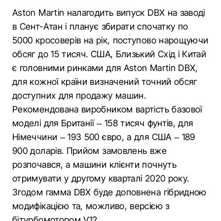
Aston Martin налагодить випуск DBX на заводі
в Сент-Атан і планує збирати спочатку по
5000 кросоверів на рік, поступово нарощуючи
обсяг до 15 тисяч. США, Близький Схід і Китай
є головними ринками для Aston Martin DBX,
для кожної країни визначений точний обсяг
доступних для продажу машин.
Рекомендована виробником вартість базової
моделі для Британії – 158 тисяч фунтів, для
Німеччини – 193 500 євро, а для США – 189
900 доларів. Прийом замовлень вже
розпочався, а машини клієнти почнуть
отримувати у другому кварталі 2020 року.
Згодом гамма DBX буде доповнена гібридною
модифікацією та, можливо, версією з
бітурбомотором V12.