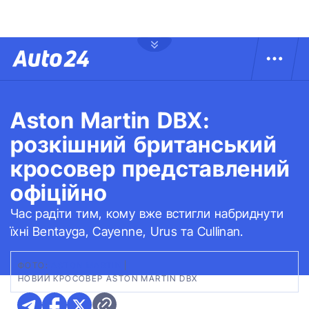
Aston Martin DBX:
розкішний британський
кросовер представлений
офіційно
Час радіти тим, кому вже встигли набриднути
їхні Bentayga, Cayenne, Urus та Cullinan.
ФОТО:
ASTON MARTIN
|
НОВИЙ КРОСОВЕР ASTON MARTIN DBX