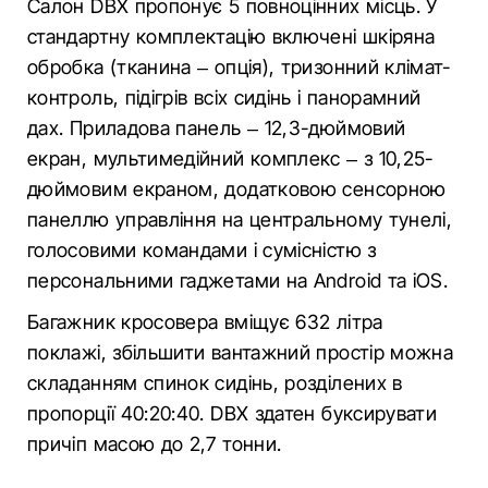
Салон DBX пропонує 5 повноцінних місць. У
стандартну комплектацію включені шкіряна
обробка (тканина – опція), тризонний клімат-
контроль, підігрів всіх сидінь і панорамний
дах. Приладова панель – 12,3-дюймовий
екран, мультимедійний комплекс – з 10,25-
дюймовим екраном, додатковою сенсорною
панеллю управління на центральному тунелі,
голосовими командами і сумісністю з
персональними гаджетами на Android та іOS.
Багажник кросовера вміщує 632 літра
поклажі, збільшити вантажний простір можна
складанням спинок сидінь, розділених в
пропорції 40:20:40. DBX здатен буксирувати
причіп масою до 2,7 тонни.