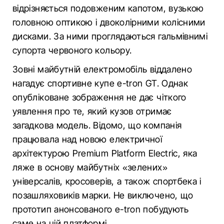
відрізняється подовженим капотом, вузькою
головною оптикою і двоколірними колісними
дисками. За ними проглядаються гальмівнимі
супорта червоного кольору.
Зовні майбутній електромобіль віддалено
нагадує спортивне купе e-tron GT. Однак
опубліковане зображення не дає чіткого
уявлення про те, який кузов отримає
загадкова модель. Відомо, що компанія
працювала над новою електричної
архітектурою Premium Platform Electric, яка
ляже в основу майбутніх «зелених»
універсалів, кросоверів, а також спортбека і
позашляховиків марки. Не виключено, що
прототип анонсованого e-tron побудують
саме на цій платформі.