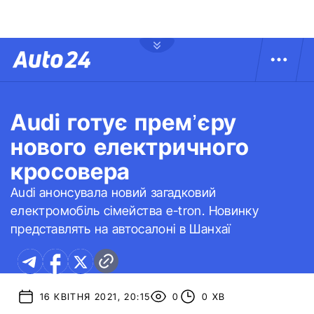
Audi готує прем’єру
нового електричного
кросовера
Audi анонсувала новий загадковий
електромобіль сімейства e-tron. Новинку
представлять на автосалоні в Шанхаї
16 КВІТНЯ 2021, 20:15
0
0 ХВ