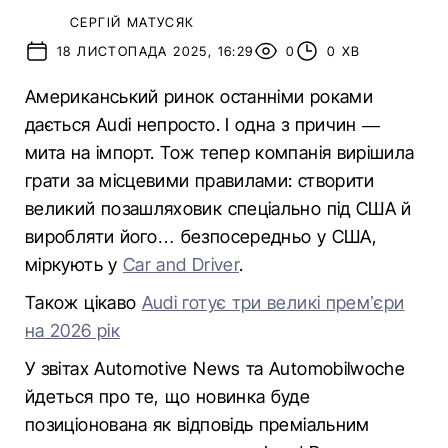
СЕРГІЙ МАТУСЯК
18 ЛИСТОПАДА 2025, 16:29
0
0 ХВ
Американський ринок останніми роками
дається Audi непросто. І одна з причин —
мита на імпорт. Тож тепер компанія вирішила
грати за місцевими правилами: створити
великий позашляховик спеціально під США й
виробляти його… безпосередньо у США,
міркують у
Car and Driver
.
Також цікаво
Audi готує три великі премʼєри
на 2026 рік
У звітах Automotive News та Automobilwoche
йдеться про те, що новинка буде
позиціонована як відповідь преміальним