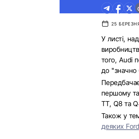
25 БЕРЕЗНЯ
У листі, на
виробництво
того, Audi 
до "значно 
Передбачаєт
першому та
TT, Q8 та Q
Також у те
деяких For