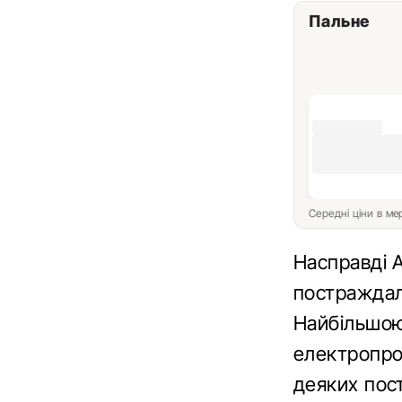
Пальне
Середні ціни в м
Насправді A
постраждали
Найбільшою
електропро
деяких пост