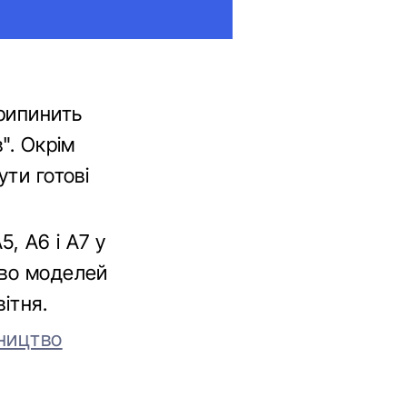
припинить
". Окрім
ути готові
, A6 і A7 у
тво моделей
ітня.
ництво