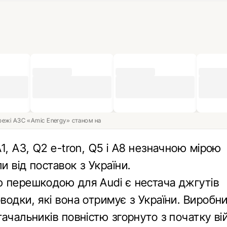
ережі АЗС «Amic Energy» станом на
1, A3, Q2 e-tron, Q5 і A8 незначною мірою
 від поставок з України.
 перешкодою для Audi є нестача джгутів
водки, які вона отримує з України. Виробн
ачальників повністю згорнуто з початку вій