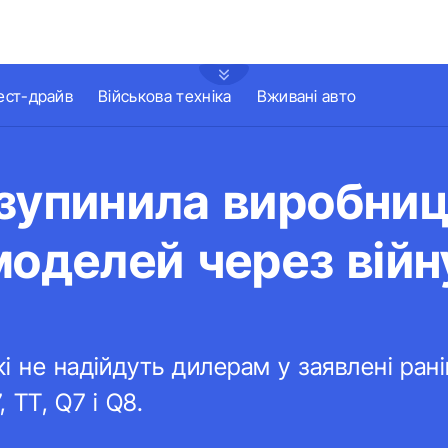
ест-драйв
Військова техніка
Вживані авто
изупинила виробни
моделей через війн
і не надійдуть дилерам у заявлені рані
, TT, Q7 і Q8.