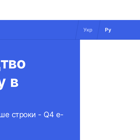
Укр
Ру
цтво
у в
ше строки - Q4 e-