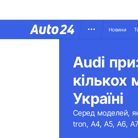
Новини
Т
Audi пр
кількох 
Україні
Серед моделей, як
tron, A4, A5, A6, A7