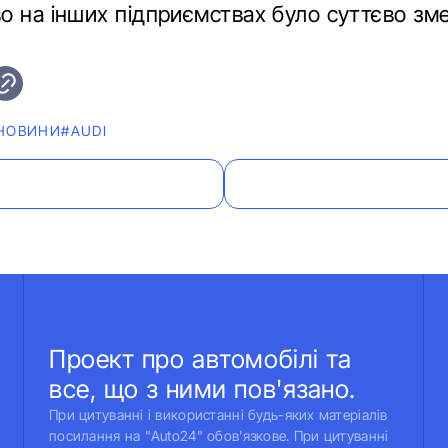
о на інших підприємствах було суттєво зм
НОВИНИ
#AUDI
Проект про автомобілі та
все, що з ними пов'язано.
При цитуванні і використанні будь-яких матеріалів
посилання на "Auto24" обов'язкове. При цитуванні