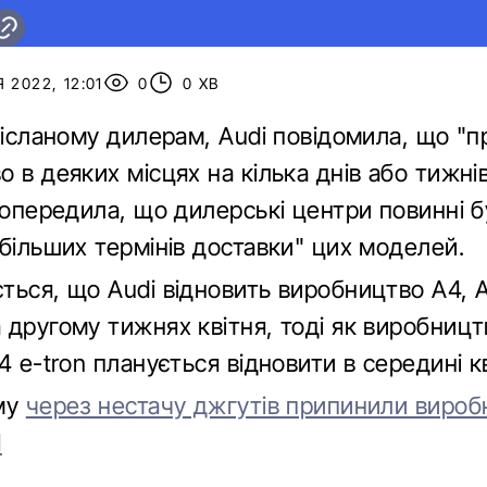
 2022, 12:01
0
0 ХВ
дісланому дилерам, Audi повідомила, що "
 в деяких місцях на кілька днів або тижнів
попередила, що дилерські центри повинні б
більших термінів доставки" цих моделей.
ься, що Audi відновить виробництво A4, A5
 другому тижнях квітня, тоді як виробниц
4 e-tron планується відновити в середині кв
му
через нестачу джгутів припинили вироб
d