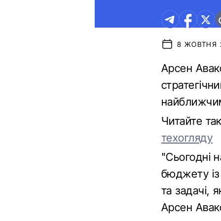
8 ЖОВТНЯ 2
Арсен Авако
стратегічн
найближчи
Читайте та
техогляду
"Сьогодні 
бюджету із 
та задачі, 
Арсен Авак