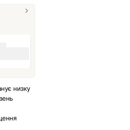
анує низку
івень
ищення