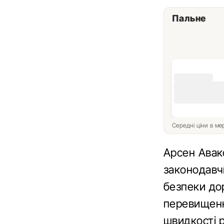
Пальне
Середні ціни в м
Арсен Авак
законодавчи
безпеки до
перевищенн
швидкості р