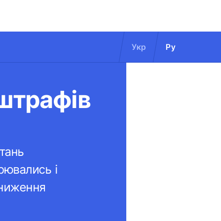
Укр
Ру
 штрафів
итань
рювались і
зниження