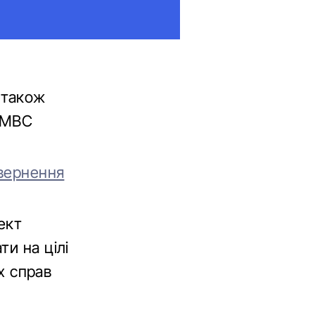
 також
 МВС
овернення
ект
и на цілі
іх справ