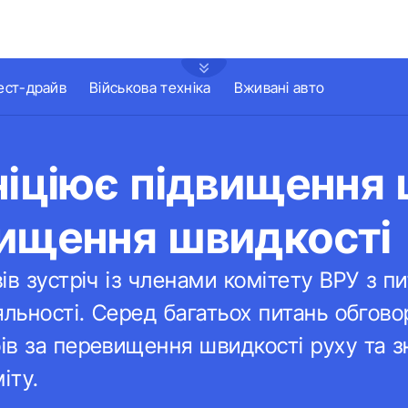
ест-драйв
Військова техніка
Вживані авто
ніціює підвищення
вищення швидкості
ів зустріч із членами комітету ВРУ з п
яльності. Серед багатьох питань обгово
ів за перевищення швидкості руху та 
іту.