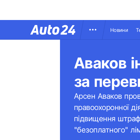
Новини
Т
Аваков і
за пере
Арсен Аваков пров
правоохоронної ді
підвищення штраф
"безоплатного" лім