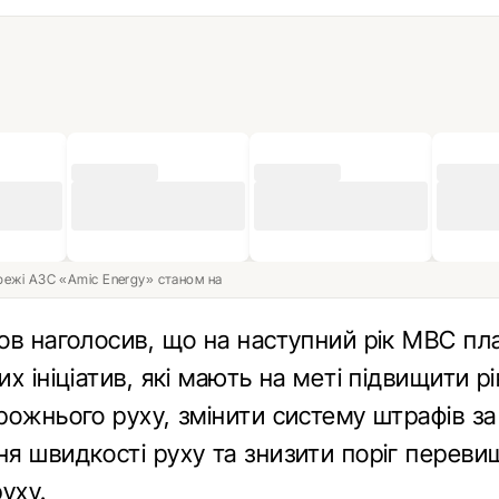
ережі АЗС «Amic Energy» станом на
ов наголосив, що на наступний рік МВС пл
х ініціатив, які мають на меті підвищити р
рожнього руху, змінити систему штрафів за
я швидкості руху та знизити поріг перев
уху.