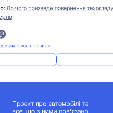
во:
До чого призведе повернення техогляду 
ертів
ОВИНИ
#ГОЛОВНІ НОВИНИ
Проект про автомобілі та
все, що з ними пов'язано.