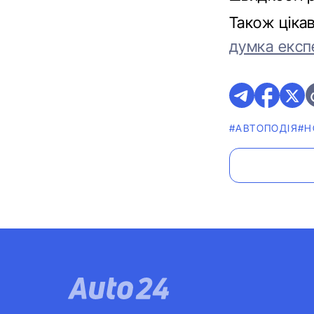
Також ціка
думка експ
#АВТОПОДІЯ
#Н