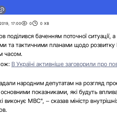
019, 17:00
0
0 ХВ
в поділився баченням поточної ситуації, а
ими та тактичними планами щодо розвитку
м часом.
кож:
В Україні активніше заговорили про п
надали народним депутатам на розгляд про
основними показниками, які будуть впливат
які виконує МВС", – сказав міністр внутрішн
ов.