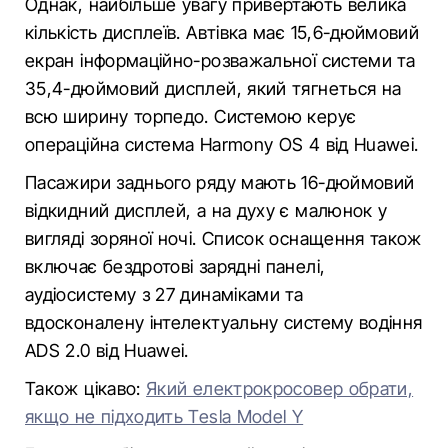
Однак, найбільше увагу привертають велика
кількість дисплеїв. Автівка має 15,6-дюймовий
екран інформаційно-розважальної системи та
35,4-дюймовий дисплей, який тягнеться на
всю ширину торпедо. Системою керує
операційна система Harmony OS 4 від Huawei.
Пасажири заднього ряду мають 16-дюймовий
відкидний дисплей, а на духу є малюнок у
вигляді зоряної ночі. Список оснащення також
включає бездротові зарядні панелі,
аудіосистему з 27 динаміками та
вдосконалену інтелектуальну систему водіння
ADS 2.0 від Huawei.
Також цікаво:
Який електрокросовер обрати,
якщо не підходить Tesla Model Y