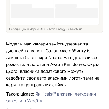
Середні ціни в мережі АЗС «Amic Energy» станом на
Модель має камери замість дзеркал та
дисплей на капоті. Салон має оббивку із
замші та білої шкіри Nappa. На підголівниках
розмістили логотипи Avatr і Kim Jones. Окрім
цього, власники додаткового можуть
оздобити своє авто власними логотипами на
кермі та центральних стійках.
Також цікаво:
Які "свіжі" вживані легковики
завезли в Україну