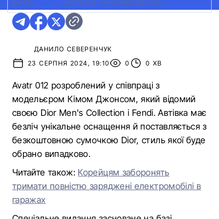
ФОТО:
AVATR
|
AVATR 012 KIM JONES EDITION
ДАНИЛО СЕВЕРЕНЧУК
23 СЕРПНЯ 2024, 19:10
0
0 ХВ
Avatr 012 розроблений у співпраці з
модельєром Кімом Джонсом, який відомий
своєю Dior Men's Collection і Fendi. Автівка має
безліч унікальне оснащення й поставляється з
безкоштовною сумочкою Dior, стиль якої буде
обрано випадково.
Читайте також:
Корейцям заборонять
тримати повністю заряджені електромобілі в
гаражах
Спеціальне видання засноване на базі