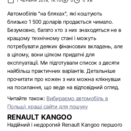
1 ЧЕРВНЯ 2019, 14:10
0
0 ХВ
Автомобілів "на бляхах", які коштують
близько 1 500 доларів продається чимало.
Безумовно, багато хто з них знаходяться не в
кращому технічному стані і можуть
потребувати деяких фінансових вкладень, але
в цілому, вони цілком придатні для
експлуатації. Ми підготували список з десяти
найбільш практичних варіантів. Детальніше
прочитати про кожен з них можна клікнувши
на посилання, що веде на відповідний огляд.
Читайте також:
Вибираємо автомобіль в
Польщі: кращі сайти для пошуку
RENAULT KANGOO
Надійний і недорогий Renault Kangoo першого