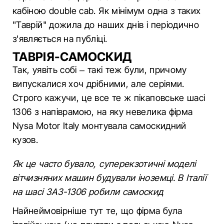
кабіною double cab. Як мінімум одна з таких
"Таврій" дожила до наших днів і періодично
з'являється на публіці.
ТАВРІЯ-САМОСКИД
Так, уявіть собі – такі теж були, причому
випускалися хоч дрібними, але серіями.
Строго кажучи, це все те ж пікаповське шасі
1306 з напіврамою, на яку невелика фірма
Nysa Motor Italy монтувала самоскидний
кузов.
Як це часто бувало, суперекзотичні моделі
вітчизняних машин будували іноземці. В Італії
на шасі ЗАЗ-1306 робили самоскид
Найнеймовірніше тут те, що фірма була