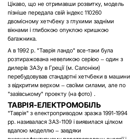
Цікаво, що не отримавши розвитку, модель
пізніше передала свій індекс 110260
двомісному хетчбеку з глухими задніми
вікнами і глибокою опуклою кришкою
багажника.
А в 1992 р. "Таврія ландо" все-таки була
розтиражована невеликою серією – один з
дилерів ЗАЗу в Греції (м. Салоніки)
перебудовував стандартні хетчбеки в машини
з відкритим верхом – своїми силами, але по
"зазівському" проекту (на фото) .
ТАВРІЯ-ЕЛЕКТРОМОБІЛЬ
"Таврія" з електроприводом зразка 1991-1994
рр. називалася ЗАЗ-1109 і виявилася цілком
вдалою моделлю – завдяки