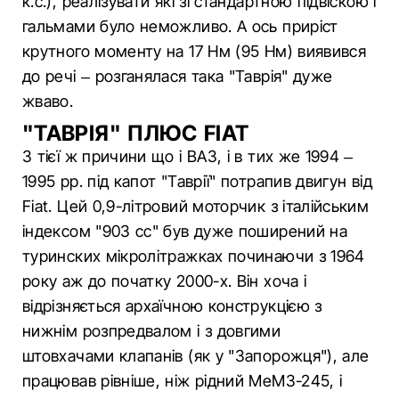
к.с.), реалізувати які зі стандартною підвіскою і
гальмами було неможливо. А ось приріст
крутного моменту на 17 Нм (95 Нм) виявився
до речі – розганялася така "Таврія" дуже
жваво.
"ТАВРІЯ" ПЛЮС FIAT
З тієї ж причини що і ВАЗ, і в тих же 1994 –
1995 рр. під капот "Таврії" потрапив двигун від
Fiat. Цей 0,9-літровий моторчик з італійським
індексом "903 сс" був дуже поширений на
туринских мікролітражках починаючи з 1964
року аж до початку 2000-х. Він хоча і
відрізняється архаїчною конструкцією з
нижнім розпредвалом і з довгими
штовхачами клапанів (як у "Запорожця"), але
працював рівніше, ніж рідний МеМЗ-245, і