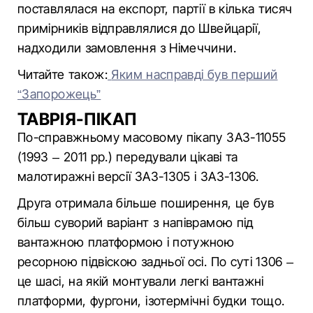
поставлялася на експорт, партії в кілька тисяч
примірників відправлялися до Швейцарії,
надходили замовлення з Німеччини.
Читайте також:
Яким насправді був перший
“Запорожець”
ТАВРІЯ-ПІКАП
По-справжньому масовому пікапу ЗАЗ-11055
(1993 – 2011 рр.) передували цікаві та
малотиражні версії ЗАЗ-1305 і ЗАЗ-1306.
Друга отримала більше поширення, це був
більш суворий варіант з напіврамою під
вантажною платформою і потужною
ресорною підвіскою задньої осі. По суті 1306 –
це шасі, на якій монтували легкі вантажні
платформи, фургони, ізотермічні будки тощо.