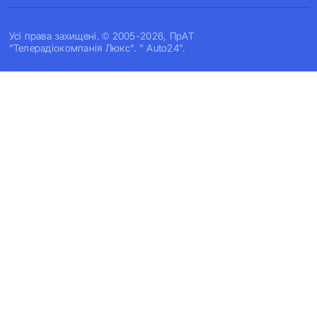
Усi права захищенi. © 2005-2026, ПрАТ
"Телерадіокомпанія Люкс". " Auto24".