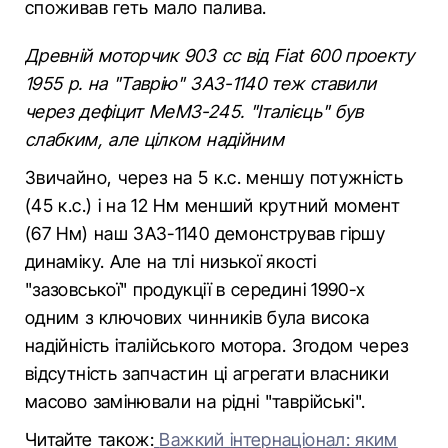
споживав геть мало палива.
Древній моторчик 903 сс від Fiat 600 проекту
1955 р. на "Таврію" ЗАЗ-1140 теж ставили
через дефіцит МеМЗ-245. "Італієць" був
слабким, але цілком надійним
Звичайно, через на 5 к.с. меншу потужність
(45 к.с.) і на 12 Нм менший крутний момент
(67 Нм) наш ЗАЗ-1140 демонстрував гіршу
динаміку. Але на тлі низької якості
"зазовської" продукції в середині 1990-х
одним з ключових чинників була висока
надійність італійського мотора. Згодом через
відсутність запчастин ці агрегати власники
масово замінювали на рідні "таврійські".
Читайте також:
Важкий інтернаціонал: яким