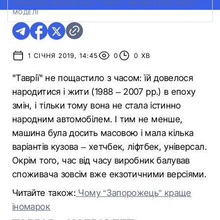
УНІКАЛЬНІ МОДИФІКАЦІЇ "ТАВРІЇ": ЯКИМИ БУЛИ ЗАБУТІ
МОДЕЛІ
1 СІЧНЯ 2019, 14:45
0
0 ХВ
"Таврії" не пощастило з часом: їй довелося
народитися і жити (1988 – 2007 рр.) в епоху
змін, і тільки тому вона не стала істинно
народним автомобілем. І тим не менше,
машина була досить масовою і мала кілька
варіантів кузова – хетчбек, ліфтбек, універсал.
Окрім того, час від часу виробник балував
споживача зовсім вже екзотичними версіями.
Читайте також:
Чому “Запорожець” краще
іномарок