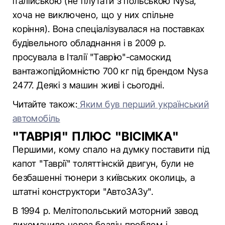
італійською (не плутати з польською Nysa,
хоча не виключено, що у них спільне
коріння). Вона спеціалізувалася на поставках
будівельного обладнання і в 2009 р.
просувала в Італії "Таврію"-самоскид
вантажопідйомністю 700 кг під брендом Nysa
2477. Деякі з машин живі і сьогодні.
Читайте також:
Яким був перший український
автомобіль
"
ТАВРІЯ
"
ПЛЮС
"
ВІСІМКА
"
Першими, кому спало на думку поставити під
капот "Таврії" толяттінскій двигун, були не
безбашенні тюнери з київських околиць, а
штатні конструктори "АвтоЗАЗу".
В 1994 р. Мелітопольський моторний завод
лихоманило через безліч проблем і