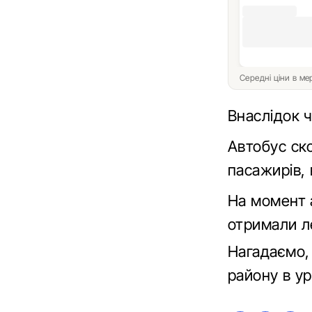
Середні ціни в м
Внаслідок ч
Автобус ско
пасажирів, 
На момент а
отримали л
Нагадаємо, 
району в 