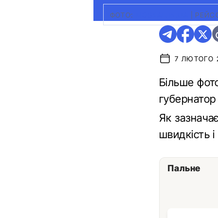
ФОТО:
MOSKAL.IN.UA
|
РЕЙС
7 ЛЮТОГО 2
Більше фот
губернатор
Як зазначає
швидкість і
Пальне