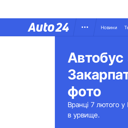
Новини
Т
Автобус 
Закарпат
фото
Вранці 7 лютого у
в урвище.