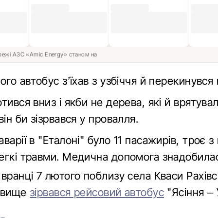
ережі АЗС «Amic Energy» станом на
ого автобус з’їхав з узбіччя й перекинувся н
тився вниз і якби не дерева, які й врятува
він би зізрвався у провалля.
варії в "Еталоні" було 11 пасажирів, троє з
егкі травми. Медична допомога знадобилас
вранці 7 лютого поблизу села Кваси Рахів
урвище
зірвався рейсовий автобус
"Ясіння –