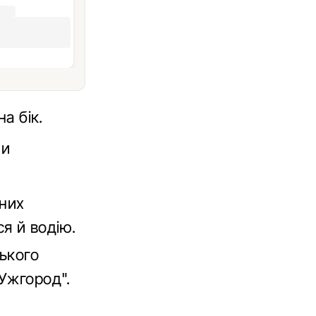
а бік.
ли
 них
я й водію.
ського
 Ужгород".