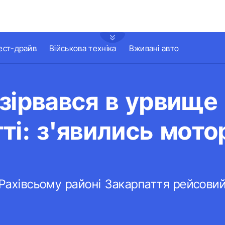
ест-драйв
Військова техніка
Вживані авто
зірвався в урвище
ті: з'явились мото
 Рахівсьому районі Закарпаття рейсовий