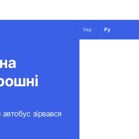
Укр
Ру
 на
рошні
 автобус зірвався