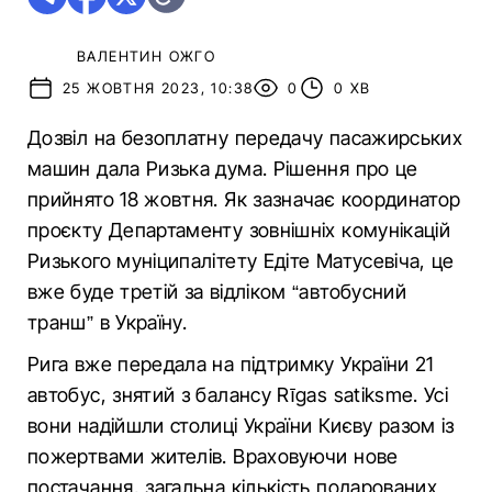
ВАЛЕНТИН ОЖГО
25 ЖОВТНЯ 2023, 10:38
0
0 ХВ
Дозвіл на безоплатну передачу пасажирських
машин дала Ризька дума. Рішення про це
прийнято 18 жовтня. Як зазначає координатор
проєкту Департаменту зовнішніх комунікацій
Ризького муніципалітету Едіте Матусевіча, це
вже буде третій за відліком “автобусний
транш” в Україну.
Рига вже передала на підтримку України 21
автобус, знятий з балансу Rīgas satiksme. Усі
вони надійшли столиці України Києву разом із
пожертвами жителів. Враховуючи нове
постачання, загальна кількість подарованих