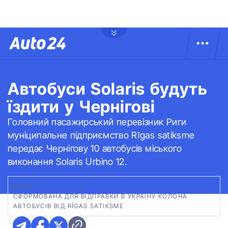
Автобуси Solaris будуть
їздити у Чернігові
Головний пасажирський перевізник Риги
муніципальне підприємство Rīgas satiksme
передає Чернігову 10 автобусів міського
виконання Solaris Urbino 12.
ФОТО:
МЕРІЯ РИГИ
|
СФОРМОВАНА ДЛЯ ВІДПРАВКИ В УКРАЇНУ КОЛОНА
АВТОБУСІВ ВІД RĪGAS SATIKSME