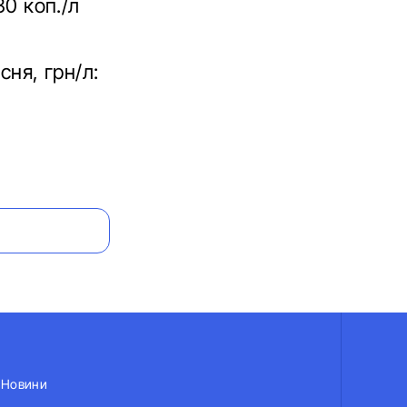
30 коп./л
сня, грн/л:
Новини