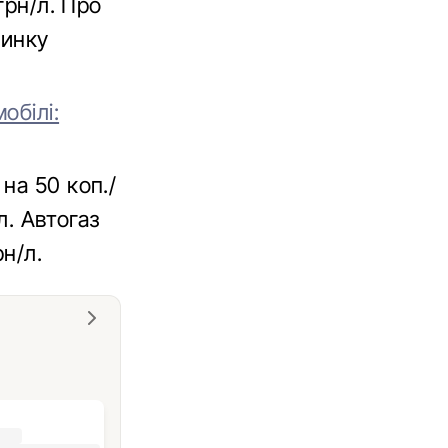
грн/л. Про
ринку
обілі:
на 50 коп./
л. Автогаз
н/л.