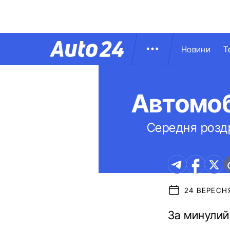
Новини
Т
Автомобі
Середня роздр
24 ВЕРЕСНЯ
За минулий