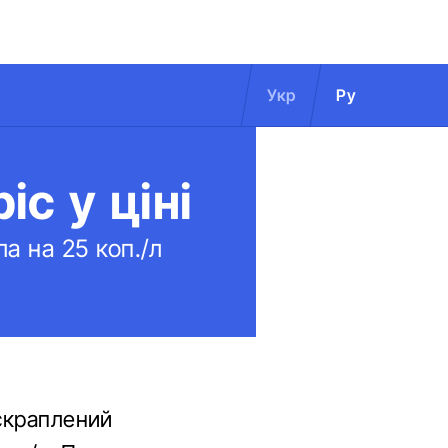
Укр
Ру
іс у ціні
а на 25 коп./л
 скраплений