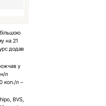
йбільшою
му на 21
сурс додав
рожчав у
рн/л
0 коп./л –
hipo, BVS,