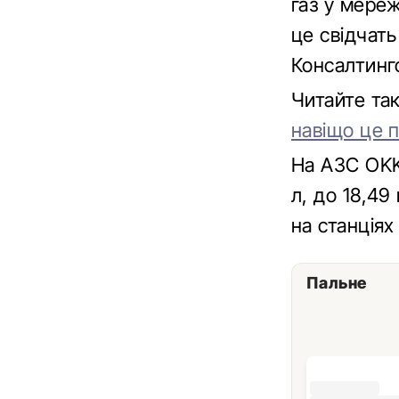
газ у мереж
це свідчат
Консалтинго
Читайте та
навіщо це 
На АЗС OKK
л, до 18,49
на станціях
Пальне