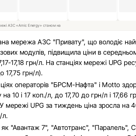
ережі АЗС «Amic Energy» станом на
ана мережа АЗС "Привату", що володіє на
азових модулів, підвищила ціни в середньо
17,17-17,18 грн/л. На станціях мережі UPG ре
о 17,75 грн/л).
нціях операторів "БРСМ-Нафта" і Motto здо
а 10 і 17 коп./л, до 17,70 до грн/л і 17,66 г
 У мережі UPG за тиждень ціна зросла на 4
/л.
 як "Авантаж 7", "Автотранс", "Паралель", C