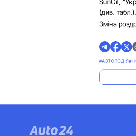
SunOil, "Ук
(див. табл.)
Зміна роздр
#АВТОПОДІЯ
#Н