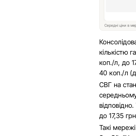
Середні ціни в м
Консолідов
кількістю г
коп./л, до 
40 коп./л (д
СВГ на ста
середньому н
відповідно.
до 17,35 грн
Такі мережі