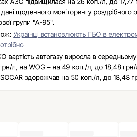
ах АЗС підвищилася на 26 коп./л, до 17,77 
ь дані щоденного моніторингу роздрібного 
вої групи "А-95".
кож:
Українці встановлюють ГБО в електром
потрібно
О вартість автогазу виросла в середньому 
 грн/л, на WOG – на 49 коп./л, до 18,48 грн/
 SOCAR здорожчав на 50 коп./л, до 18,48 гр