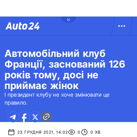
Автомобільний клуб
Франції, заснований 126
років тому, досі не
приймає жінок
І президент клубу не хоче змінювати це
правило.
23 ГРУДНЯ 2021, 14:02
0
0 ХВ