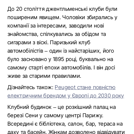
До 20 століття джентльменські клуби були
поширеним явищем. Чоловіки збирались у
компанії за інтересами, заводили нові
знайомства, спілкувались за обідом та
сигарами з віскі. Паризький клуб
автомобілістів – один із найстаріших, його
було засновано у 1895 році, буквально на
самому старті епохи автомобілів. І він досі
живе за старими правилами.
Дізнайтесь також:
Peugeot стане повністю
електричним брендом у Європі до 2030 року
Клубний будинок – це розкішний палац на
березі Сени у самому центрі Парижу.
Всередині є бібліотека, салон, бар, тераса на
даху та басейн. Жінкам дозволено відвідувати