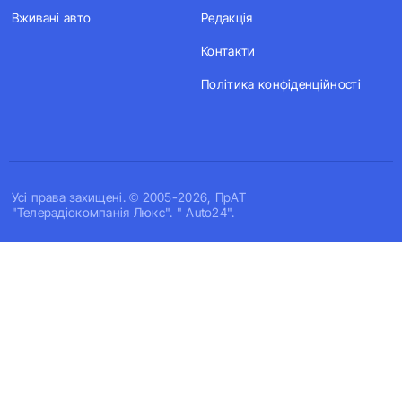
Вживані авто
Редакція
Контакти
Політика конфіденційності
Усi права захищенi. © 2005-2026, ПрАТ
"Телерадіокомпанія Люкс". " Auto24".