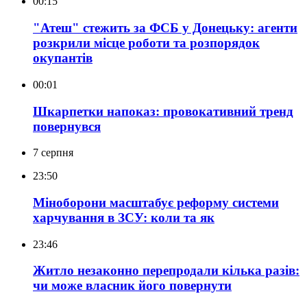
00:15
"Атеш" стежить за ФСБ у Донецьку: агенти
розкрили місце роботи та розпорядок
окупантів
00:01
Шкарпетки напоказ: провокативний тренд
повернувся
7 серпня
23:50
Міноборони масштабує реформу системи
харчування в ЗСУ: коли та як
23:46
Житло незаконно перепродали кілька разів:
чи може власник його повернути