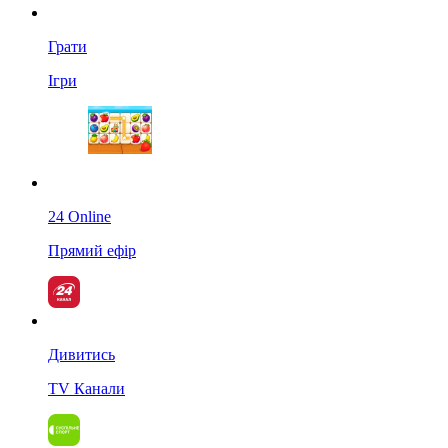
Грати
Ігри
24 Online
Прямий ефір
Дивитись
TV Канали