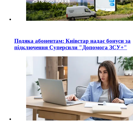
Подяка абонентам: Київстар надає бонуси за
підключення Суперсили "Допомога ЗСУ+"