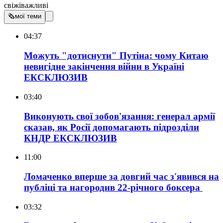
свіжі
важливі
🗞
мої теми
04:37
Можуть "дотиснути" Путіна: чому Китаю
невигідне закінчення війни в Україні
ЕКСКЛЮЗИВ
03:40
Виконують свої зобов'язання: генерал армії
сказав, як Росії допомагають підрозділи
КНДР
ЕКСКЛЮЗИВ
11:00
Ломаченко вперше за довгий час з'явився на
публіці та нагородив 22-річного боксера
03:32