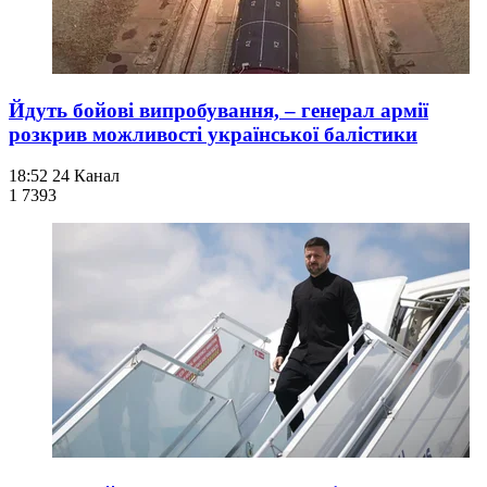
Йдуть бойові випробування, – генерал армії
розкрив можливості української балістики
18:52
24 Канал
1 739
3