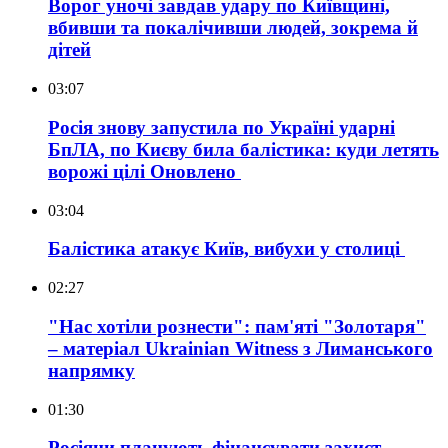
Ворог уночі завдав удару по Київщині,
вбивши та покалічивши людей, зокрема й
дітей
03:07
Росія знову запустила по Україні ударні
БпЛА, по Києву била балістика: куди летять
ворожі цілі
Оновлено
03:04
Балістика атакує Київ, вибухи у столиці
02:27
"Нас хотіли рознести": пам'яті "Золотаря"
– матеріал Ukrainian Witness з Лиманського
напрямку
01:30
Росіяни планують фінансувати захист