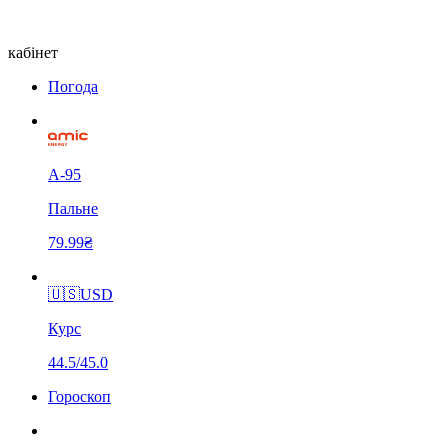
кабінет
Погода
А-95
Пальне
79.99₴
🇺🇸
USD
Курс
44.5/45.0
Гороскоп