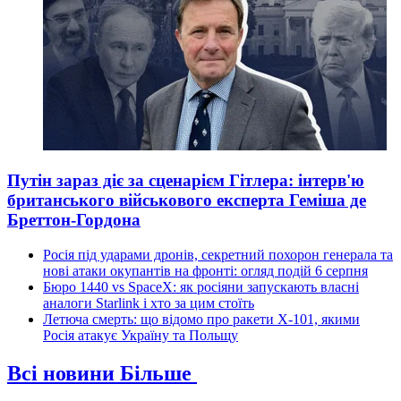
Путін зараз діє за сценарієм Гітлера: інтерв'ю
британського військового експерта Геміша де
Бреттон-Гордона
Росія під ударами дронів, секретний похорон генерала та
нові атаки окупантів на фронті: огляд подій 6 серпня
Бюро 1440 vs SpaceX: як росіяни запускають власні
аналоги Starlink і хто за цим стоїть
Летюча смерть: що відомо про ракети Х-101, якими
Росія атакує Україну та Польщу
Всі новини
Більше