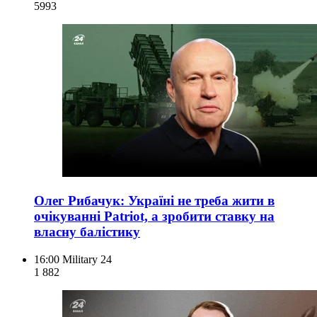
599
3
Олег Рибачук: Україні не треба жити в
очікуванні Patriot, а зробити ставку на
власну балістику
16:00
Military 24
1 882