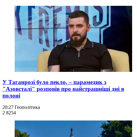
У Таганрозі було пекло, – парамедик з
"Азовсталі" розповів про найстрашніші дні в
полоні
20:27
Геополітика
2 825
4