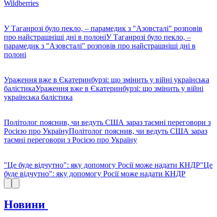
Wildberries
У Таганрозі було пекло, – парамедик з "Азовсталі" розповів
про найстрашніші дні в полоні
У Таганрозі було пекло, –
парамедик з "Азовсталі" розповів про найстрашніші дні в
полоні
Ураження вже в Єкатеринбурзі: що змінить у війні українська
балістика
Ураження вже в Єкатеринбурзі: що змінить у війні
українська балістика
Політолог пояснив, чи ведуть США зараз таємні переговори з
Росією про Україну
Політолог пояснив, чи ведуть США зараз
таємні переговори з Росією про Україну
"Це буде відчутно": яку допомогу Росії може надати КНДР
"Це
буде відчутно": яку допомогу Росії може надати КНДР
Новини