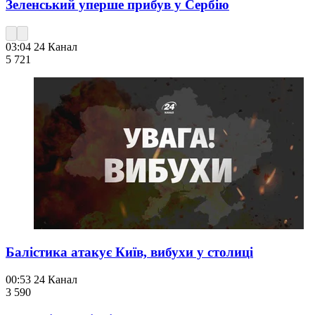
Зеленський уперше прибув у Сербію
03:04
24 Канал
5 721
Балістика атакує Київ, вибухи у столиці
00:53
24 Канал
3 590