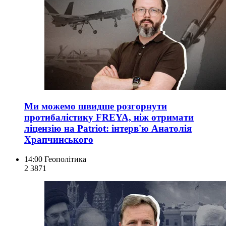
Ми можемо швидше розгорнути
протибалістику FREYA, ніж отримати
ліцензію на Patriot: інтерв'ю Анатолія
Храпчинського
14:00
Геополітика
2 387
1