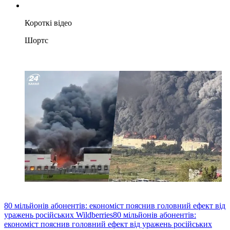
Короткі відео
Шортс
80 мільйонів абонентів: економіст пояснив головний ефект від
уражень російських Wildberries
80 мільйонів абонентів:
економіст пояснив головний ефект від уражень російських