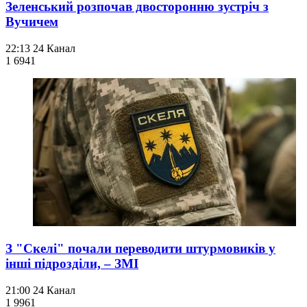
Зеленський розпочав двосторонню зустріч з
Вучичем
22:13
24 Канал
1 694
1
З "Скелі" почали переводити штурмовиків у
інші підрозділи, – ЗМІ
21:00
24 Канал
1 996
1