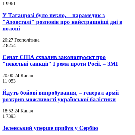
1 996
1
У Таганрозі було пекло, – парамедик з
"Азовсталі" розповів про найстрашніші дні в
полоні
20:27
Геополітика
2 825
4
Сенат США схвалив законопроєкт про
"пекельні санкції" Грема проти Росії, – ЗМІ
20:00
24 Канал
11 053
Йдуть бойові випробування, – генерал армії
розкрив можливості української балістики
18:52
24 Канал
1 739
3
Зеленський уперше прибув у Сербію