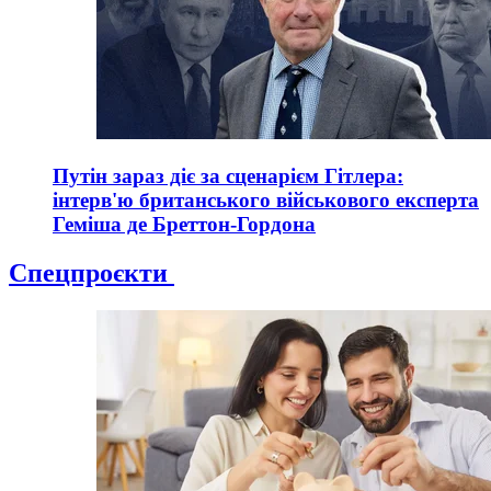
Путін зараз діє за сценарієм Гітлера:
інтерв'ю британського військового експерта
Геміша де Бреттон-Гордона
Спецпроєкти