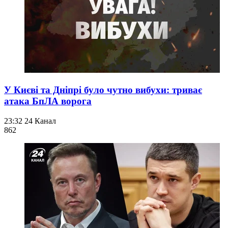
У Києві та Дніпрі було чутно вибухи: триває
атака БпЛА ворога
23:32
24 Канал
862