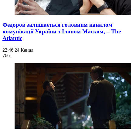
Федоров залишається головним каналом
комунікації України з Ілоном Маском, – The
Atlantic
22:46
24 Канал
766
1