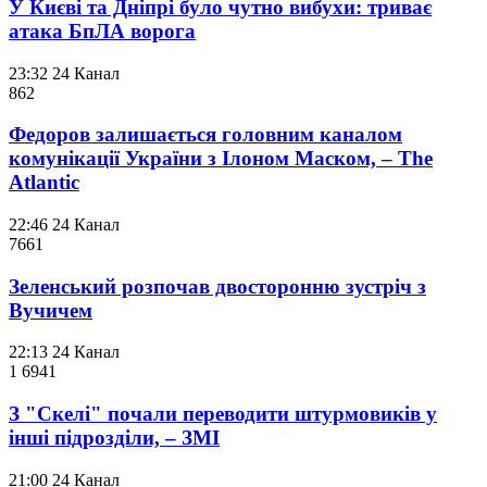
У Києві та Дніпрі було чутно вибухи: триває
атака БпЛА ворога
23:32
24 Канал
862
Федоров залишається головним каналом
комунікації України з Ілоном Маском, – The
Atlantic
22:46
24 Канал
766
1
Зеленський розпочав двосторонню зустріч з
Вучичем
22:13
24 Канал
1 694
1
З "Скелі" почали переводити штурмовиків у
інші підрозділи, – ЗМІ
21:00
24 Канал