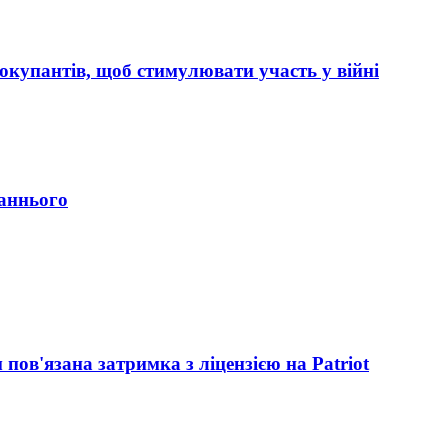
 окупантів, щоб стимулювати участь у війні
таннього
пов'язана затримка з ліцензією на Patriot