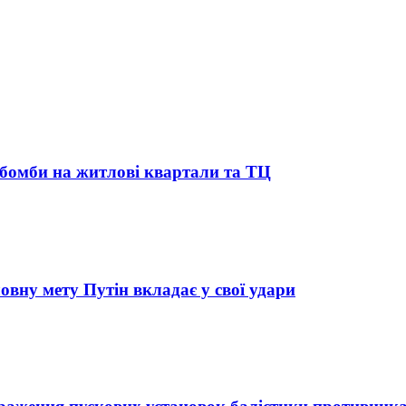
абомби на житлові квартали та ТЦ
овну мету Путін вкладає у свої удари