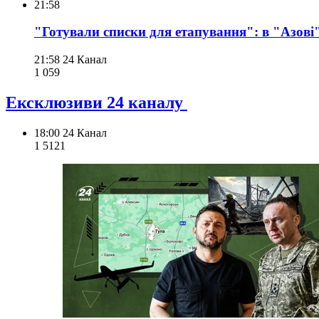
21:58
"Готували списки для етапування": в "Азові" 
21:58
24 Канал
1 059
Ексклюзиви 24 каналу
18:00
24 Канал
1 512
1