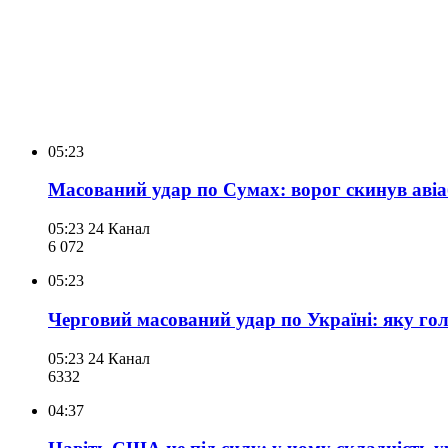
05:23
Масований удар по Сумах: ворог скинув аві
05:23
24 Канал
6 072
05:23
Черговий масований удар по Україні: яку гол
05:23
24 Канал
633
2
04:37