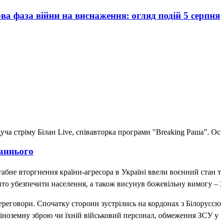
ва фаза війни на виснаження: огляд подій 5 серпня
уча стріму Білан Live, співавторка програми "Breaking Раша”. Ос
таннього
абне вторгнення країни-агресора в Україні ввели воєнний стан т
ито убезпечити населення, а також висунув божевільну вимогу –
ереговори. Спочатку сторони зустрілись на кордонах з Білоруссю,
ноземну зброю чи їхній військовий персонал, обмеження ЗСУ у ві