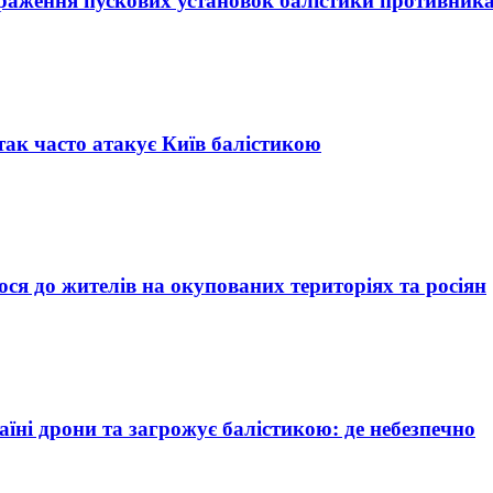
ураження пускових установок балістики противник
 так часто атакує Київ балістикою
ся до жителів на окупованих територіях та росіян
аїні дрони та загрожує балістикою: де небезпечно