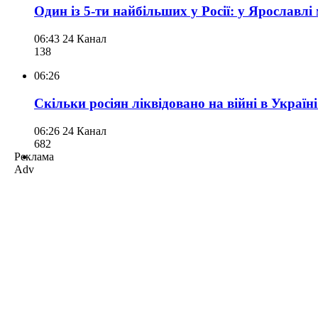
Один із 5-ти найбільших у Росії: у Ярославл
06:43
24 Канал
138
06:26
Скільки росіян ліквідовано на війні в Україн
06:26
24 Канал
682
Реклама
Adv