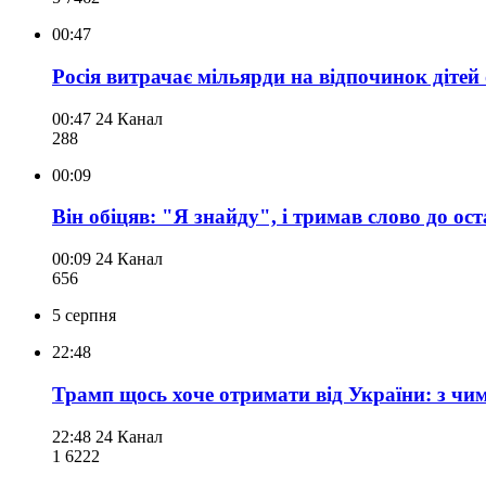
00:47
Росія витрачає мільярди на відпочинок дітей
00:47
24 Канал
288
00:09
Він обіцяв: "Я знайду", і тримав слово до ос
00:09
24 Канал
656
5 серпня
22:48
Трамп щось хоче отримати від України: з чим 
22:48
24 Канал
1 622
2