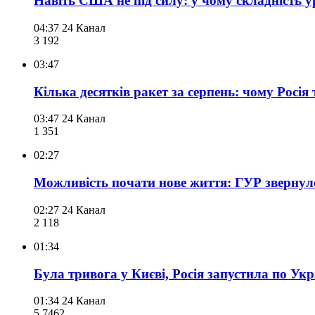
Навіть США не під силу: у чому складність 
04:37
24 Канал
3 192
03:47
Кілька десятків ракет за серпень: чому Росія
03:47
24 Канал
1 351
02:27
Можливість почати нове життя: ГУР звернуло
02:27
24 Канал
2 118
01:34
Була тривога у Києві, Росія запустила по Укр
01:34
24 Канал
5 746
2