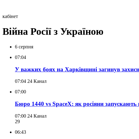
кабінет
Війна Росії з Україною
6 серпня
07:04
У важких боях на Харківщині загинув захи
07:04
24 Канал
07:00
Бюро 1440 vs SpaceX: як росіяни запускають вл
07:00
24 Канал
29
06:43