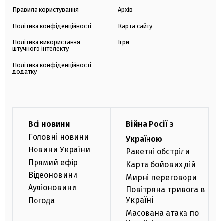
Правила користування
Архів
Політика конфіденційності
Карта сайту
Політика використання
Ігри
штучного інтелекту
Політика конфіденційності
додатку
Всі новини
Війна Росії з
Головні новини
Україною
Новини України
Ракетні обстріли
Прямий ефір
Карта бойових дій
Відеоновини
Мирні переговори
Аудіоновини
Повітряна тривога в
Україні
Погода
Масована атака по