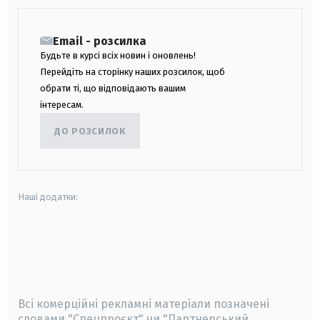
Email - розсилка
Будьте в курсі всіх новин і оновлень!
Перейдіть на сторінку наших розсилок, щоб
обрати ті, що відповідають вашим
інтересам.
ДО РОЗСИЛОК
Наші додатки:
android
apple
smart tv
samsung smart tv
Всі комерційні рекламні матеріали позначені
словами "Спецпроєкт" чи "Партнерський