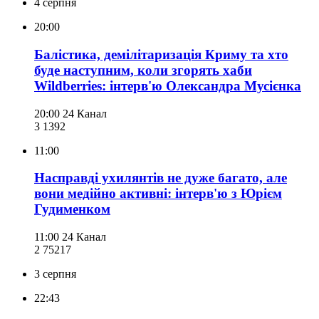
4 серпня
20:00
Балістика, демілітаризація Криму та хто
буде наступним, коли згорять хаби
Wildberries: інтерв'ю Олександра Мусієнка
20:00
24 Канал
3 139
2
11:00
Насправді ухилянтів не дуже багато, але
вони медійно активні: інтерв'ю з Юрієм
Гудименком
11:00
24 Канал
2 752
17
3 серпня
22:43