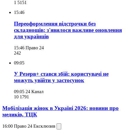
1 515
1
15:46
Переоформлення відстрочки без
складнощів: з'явилося важливе оновлення
для українців
15:46
Право 24
242
09:05
У Резерв+ стався збій: користувачі не
можуть увійти у застосунок
09:05
24 Канал
10 179
1
Мобілізація жінок в Україні 2026: новини про
медиків, ТЦК
16:00
Право 24
Ексклюзив