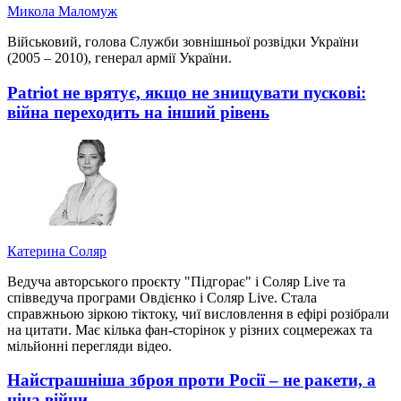
Микола Маломуж
Військовий, голова Служби зовнішньої розвідки України
(2005 – 2010), генерал армії України.
Patriot не врятує, якщо не знищувати пускові:
війна переходить на інший рівень
Катерина Соляр
Ведуча авторського проєкту "Підгорає" і Соляр Live та
співведуча програми Овдієнко і Соляр Live. Стала
справжньою зіркою тіктоку, чиї висловлення в ефірі розібрали
на цитати. Має кілька фан-сторінок у різних соцмережах та
мільйонні перегляди відео.
Найстрашніша зброя проти Росії – не ракети, а
ціна війни