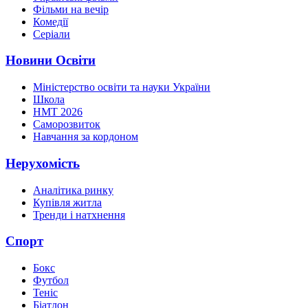
Фільми на вечір
Комедії
Серіали
Новини Освіти
Міністерство освіти та науки України
Школа
НМТ 2026
Саморозвиток
Навчання за кордоном
Нерухомість
Аналітика ринку
Купівля житла
Тренди і натхнення
Спорт
Бокс
Футбол
Теніс
Біатлон