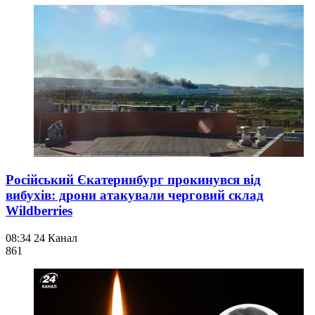
Російський Єкатеринбург прокинувся від
вибухів: дрони атакували черговий склад
Wildberries
08:34
24 Канал
861