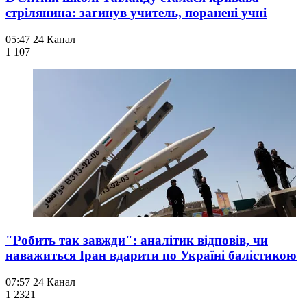
стрілянина: загинув учитель, поранені учні
05:47
24 Канал
1 107
"Робить так завжди": аналітик відповів, чи
наважиться Іран вдарити по Україні балістикою
07:57
24 Канал
1 232
1