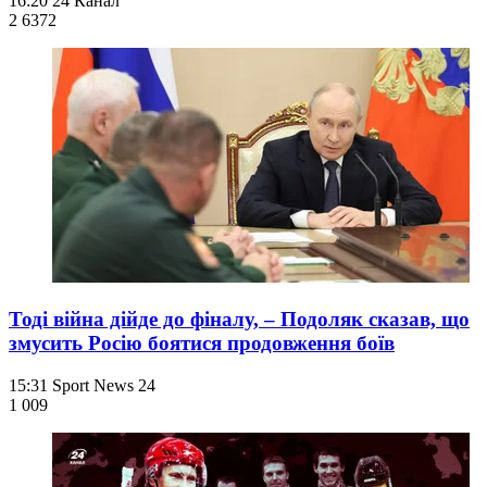
16:20
24 Канал
2 637
2
Тоді війна дійде до фіналу, – Подоляк сказав, що
змусить Росію боятися продовження боїв
15:31
Sport News 24
1 009