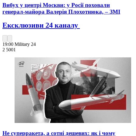
Вибух у центрі Москви: у Росії поховали
генерал-майора Валерія Плохотнюка, – ЗМІ
Ексклюзиви 24 каналу
19:00
Military 24
2 500
1
Не суперракета, а сотні дешевих: як і чому