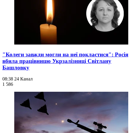
"Колеги завжди могли на неї покластися": Росія
вбила працівницю Укрзалізниці Світлану
Башловку
08:38
24 Канал
1 586