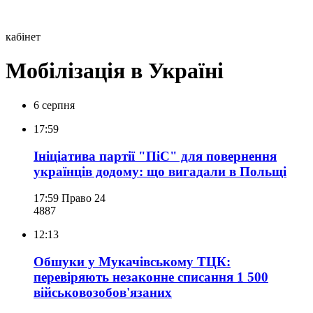
кабінет
Мобілізація в Україні
6 серпня
17:59
Ініціатива партії "ПіС" для повернення
українців додому: що вигадали в Польщі
17:59
Право 24
488
7
12:13
Обшуки у Мукачівському ТЦК:
перевіряють незаконне списання 1 500
військовозобов'язаних