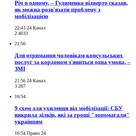
Річ в одному, – Гудименко відверто сказав,
як можна розв'язати проблему з
мобілізацією
22:43
24 Канал
2 403
3
21:56
Для отримання чоловікам консульських
послуг за кордоном з'явиться одна умова, –
ЗМІ
21:56
24 Канал
3 287
16:54
9 схем для ухилення від мобілізації: СБУ
викрила ділків, які за гроші "допомагали"
українцям
16:54
Право 24