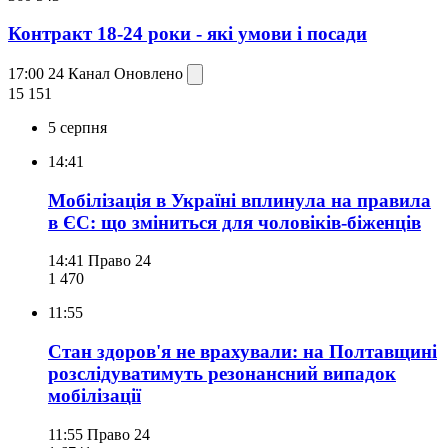
Контракт 18-24 роки - які умови і посади
17:00
24 Канал
Оновлено
15 151
5 серпня
14:41
Мобілізація в Україні вплинула на правила
в ЄС: що зміниться для чоловіків-біженців
14:41
Право 24
1 470
11:55
Стан здоров'я не врахували: на Полтавщині
розслідуватимуть резонансний випадок
мобілізації
11:55
Право 24