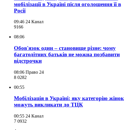
мобілізації в Україні після оголошення її в
Росії
09:46
24 Канал
916
6
08:06
Обов'язок один – становище різне: чому
багатодітних батьків не можна позбавити
відстрочки
08:06
Право 24
8 028
2
00:55
Мобілізація в Україні: яку категорію жінок
можуть викликати до ТЦК
00:55
24 Канал
7 093
2