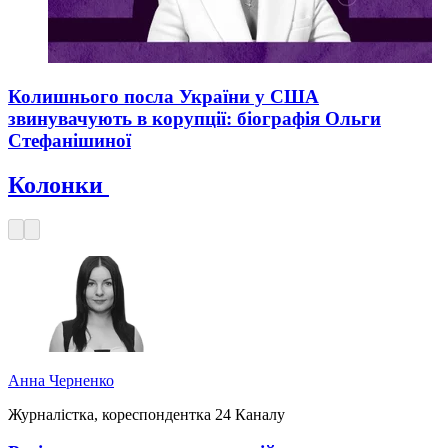
Колишнього посла України у США
звинувачують в корупції: біографія Ольги
Стефанішиної
Колонки
Анна Черненко
Журналістка, кореспондентка 24 Каналу