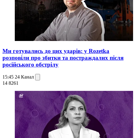
Ми готувались до цих ударів: у Rozetka
розповіли про збитки та постраждалих після
російського обстрілу
15:45
24 Канал
14 826
1