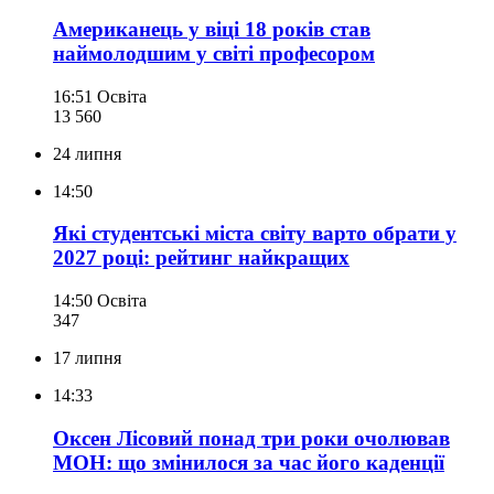
Американець у віці 18 років став
наймолодшим у світі професором
16:51
Освіта
13 560
24 липня
14:50
Які студентські міста світу варто обрати у
2027 році: рейтинг найкращих
14:50
Освіта
347
17 липня
14:33
Оксен Лісовий понад три роки очолював
МОН: що змінилося за час його каденції