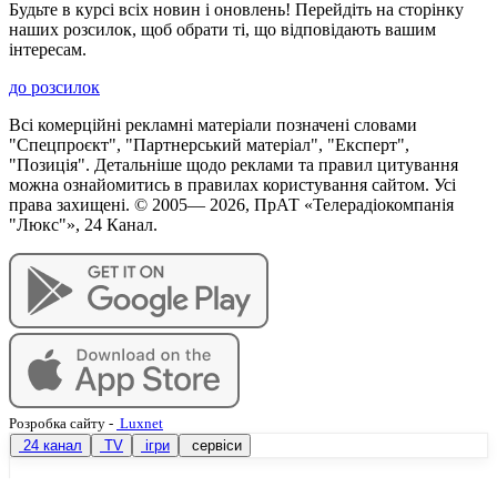
Будьте в курсі всіх новин і оновлень! Перейдіть на сторінку
наших розсилок, щоб обрати ті, що відповідають вашим
інтересам.
до розсилок
Всі комерційні рекламні матеріали позначені словами
"Спецпроєкт", "Партнерський матеріал", "Експерт",
"Позиція". Детальніше щодо реклами та правил цитування
можна ознайомитись в правилах користування сайтом. Усі
права захищені. © 2005—
2026
, ПрАТ «Телерадіокомпанія
"Люкс"», 24 Канал.
Розробка сайту
-
Luxnet
24 канал
TV
ігри
сервіси