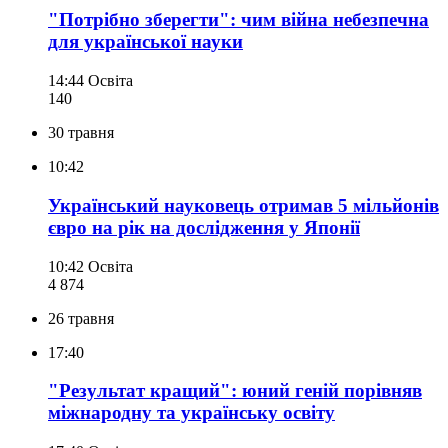
"Потрібно зберегти": чим війна небезпечна
для української науки
14:44
Освіта
140
30 травня
10:42
Український науковець отримав 5 мільйонів
євро на рік на дослідження у Японії
10:42
Освіта
4 874
26 травня
17:40
"Результат кращий": юний геній порівняв
міжнародну та українську освіту