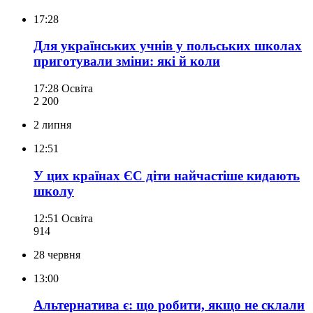
17:28
Для українських учнів у польських школах
приготували зміни: які й коли
17:28
Освіта
2 200
2 липня
12:51
У цих країнах ЄС діти найчастіше кидають
школу
12:51
Освіта
914
28 червня
13:00
Альтернатива є: що робити, якщо не склали