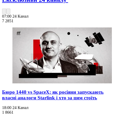
07:00
24 Канал
7 285
1
Бюро 1440 vs SpaceX: як росіяни запускають
власні аналоги Starlink і хто за цим стоїть
18:00
24 Канал
1 866
1