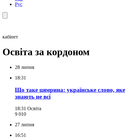
Рус
кабінет
Освіта за кордоном
28 липня
18:31
Що таке цямрина: українське слово, яке
знають не всі
18:31
Освіта
9 010
27 липня
16:51