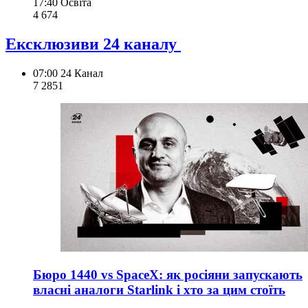
17:40
Освіта
4 674
Ексклюзиви 24 каналу
07:00
24 Канал
7 285
1
Бюро 1440 vs SpaceX: як росіяни запускають
власні аналоги Starlink і хто за цим стоїть