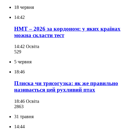
18 червня
14:42
НМТ – 2026 за кордоном: у яких країнах
можна скласти тест
14:42
Освіта
529
5 червня
18:46
Плиска чи трясогузка: як же правильно
називається цей рухливий птах
18:46
Освіта
286
3
31 травня
14:44