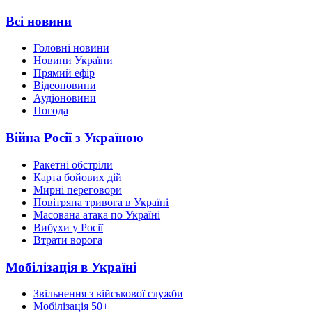
Всі новини
Головні новини
Новини України
Прямий ефір
Відеоновини
Аудіоновини
Погода
Війна Росії з Україною
Ракетні обстріли
Карта бойових дій
Мирні переговори
Повітряна тривога в Україні
Масована атака по Україні
Вибухи у Росії
Втрати ворога
Мобілізація в Україні
Звільнення з військової служби
Мобілізація 50+