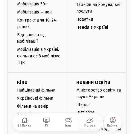
Мобілізація 50+
Тарифи на комунальні
послуги
Мобілізація жінок
Податки
Контракт для 18-24-
річних
Пенсія в Україні
Відстрочка від
мобілізації
Мобілізація в Україні:
скільки осіб мобілізує
ТЦК
Кіно
Новини Освіти
Найцікавіші фільми
Міністерство освіти та
науки України
Українські фільми
Школа
Фільми на вечір
НМТ 2026
Комедії
Саморозвиток
Серіали
24 Канал
TV
Ігри
Погода
Кабінет
Навчання за кордоном