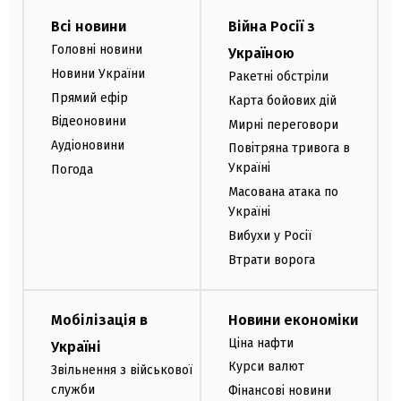
Всі новини
Війна Росії з
Головні новини
Україною
Новини України
Ракетні обстріли
Прямий ефір
Карта бойових дій
Відеоновини
Мирні переговори
Аудіоновини
Повітряна тривога в
Україні
Погода
Масована атака по
Україні
Вибухи у Росії
Втрати ворога
Мобілізація в
Новини економіки
Ціна нафти
Україні
Курси валют
Звільнення з військової
служби
Фінансові новини